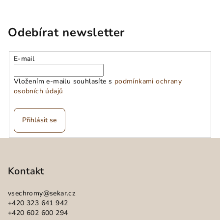
Odebírat newsletter
E-mail
Vložením e-mailu souhlasíte s
podmínkami ochrany
osobních údajů
Přihlásit se
Z
á
p
Kontakt
a
vsechromy
@
sekar.cz
t
+420 323 641 942
í
+420 602 600 294