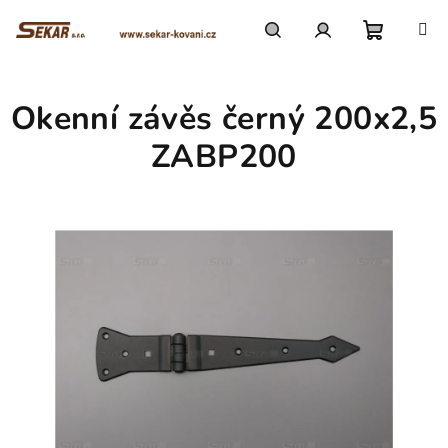
Přejít
na
obsah
Nákupn
Hledat
Přihlášení
Okenní závěs černý 200x2,5
košík
ZABP200