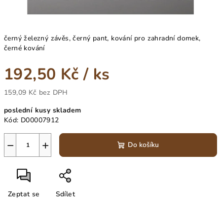
černý železný závěs, černý pant, kování pro zahradní domek,
černé kování
192,50 Kč
/ ks
159,09 Kč bez DPH
Měrná
poslední kusy skladem
cena:
Kód:
D00007912
−
+
Do košíku
Zeptat se
Sdílet