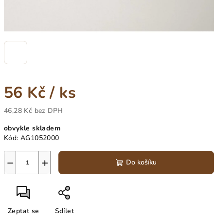
56 Kč
/ ks
46,28 Kč bez DPH
Měrná
obvykle skladem
cena:
Kód:
AG1052000
−
+
Do košíku
Zeptat se
Sdílet