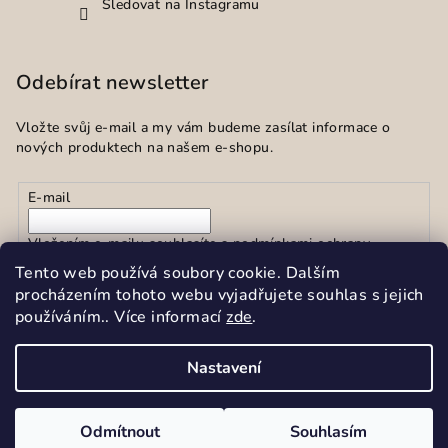
Sledovat na Instagramu
Odebírat newsletter
Vložte svůj e-mail a my vám budeme zasílat informace o
nových produktech na našem e-shopu.
E-mail
Vložením e-mailu souhlasíte s
podmínkami ochrany
osobních údajů
Tento web používá soubory cookie. Dalším
procházením tohoto webu vyjadřujete souhlas s jejich
používáním.. Více informací
zde
.
Přihlásit se
Nastavení
Copyright 2026
Sekar spol.s r.o.
. Všechna práva vyhrazena.
Upravit nastavení cookies
Odmítnout
Souhlasím