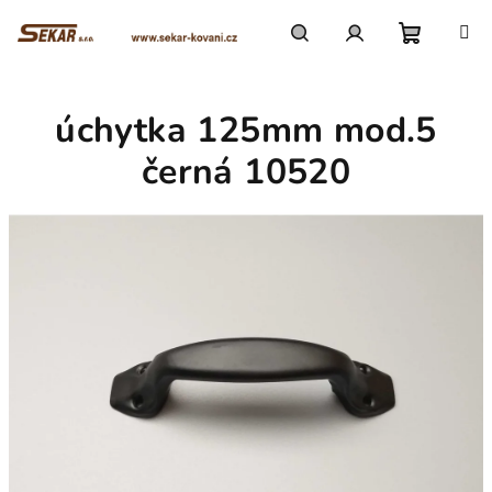
Přejít
na
obsah
Nákupn
Hledat
Přihlášení
úchytka 125mm mod.5
košík
černá 10520