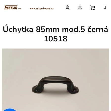
Přejít
na
obsah
Nákupn
Hledat
Přihlášení
Úchytka 85mm mod.5 černá
košík
10518