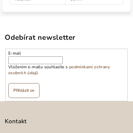
Odebírat newsletter
E-mail
Vložením e-mailu souhlasíte s
podmínkami ochrany
osobních údajů
Přihlásit se
Z
á
p
Kontakt
a