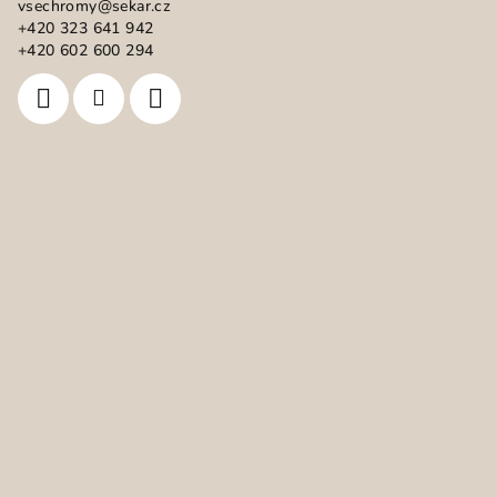
vsechromy
@
sekar.cz
t
+420 323 641 942
í
+420 602 600 294