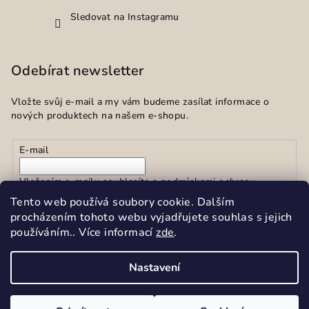
Sledovat na Instagramu
Odebírat newsletter
Vložte svůj e-mail a my vám budeme zasílat informace o
nových produktech na našem e-shopu.
E-mail
Vložením e-mailu souhlasíte s
podmínkami ochrany
osobních údajů
Tento web používá soubory cookie. Dalším
procházením tohoto webu vyjadřujete souhlas s jejich
používáním.. Více informací
zde
.
Přihlásit se
Nastavení
Copyright 2026
Sekar spol.s r.o.
. Všechna práva vyhrazena.
Upravit nastavení cookies