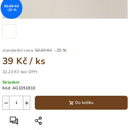
52,03 Kč
–25 %
standardní cena:
52,03 Kč
–25 %
39 Kč
/ ks
32,23 Kč bez DPH
Měrná
Skladem
cena:
Kód:
AG1051810
−
+
Do košíku