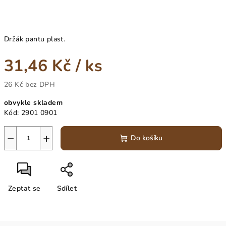
Držák pantu plast.
31,46 Kč
/ ks
26 Kč bez DPH
Měrná
obvykle skladem
cena:
Kód:
2901 0901
−
+
Do košíku
Zeptat se
Sdílet