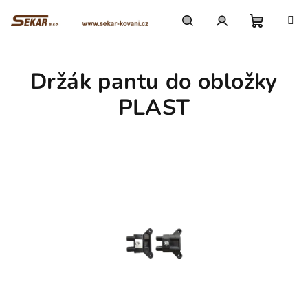
Přejít
na
obsah
Nákupn
Hledat
Přihlášení
Držák pantu do obložky
košík
PLAST