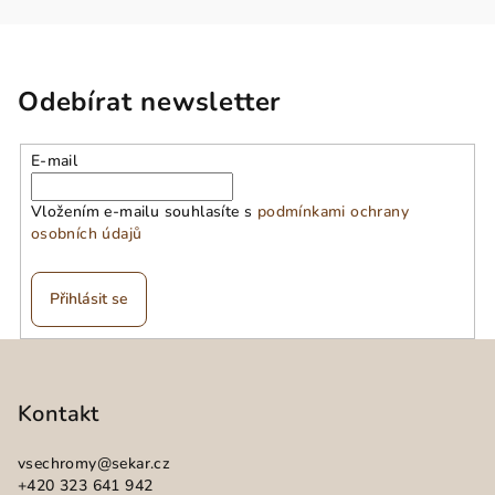
Odebírat newsletter
E-mail
Vložením e-mailu souhlasíte s
podmínkami ochrany
osobních údajů
Přihlásit se
Z
á
p
Kontakt
a
vsechromy
@
sekar.cz
t
+420 323 641 942