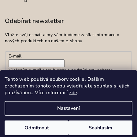
Odebírat newsletter
Vložte svůj e-mail a my vám budeme zasílat informace o
nových produktech na našem e-shopu.
E-mail
Vložením e-mailu souhlasíte s
podmínkami ochrany
osobních údajů
Tento web používá soubory cookie. Dalším
procházením tohoto webu vyjadřujete souhlas s jejich
používáním.. Více informací
zde
.
Přihlásit se
Nastavení
Copyright 2026
Sekar spol.s r.o.
. Všechna práva vyhrazena.
Upravit nastavení cookies
Odmítnout
Souhlasím
Vytvořil Shoptet