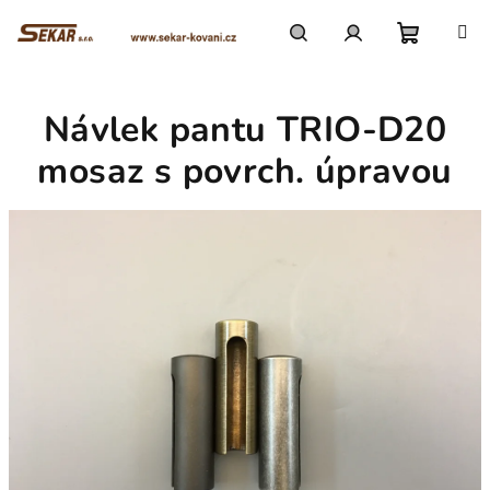
Přejít
na
obsah
Nákupn
Hledat
Přihlášení
Návlek pantu TRIO-D20
košík
mosaz s povrch. úpravou