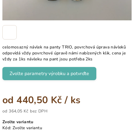
celomosazný návlek na panty TRIO, povrchová úprava návleků
odpovídá vždy povrchové úpravě námi nabízených klik, cena je
vždy za 1ks návleku na pant jsou potřeba 2ks
Zvolte parametry výrobku a potvrďte
od
440,50 Kč
/ ks
od
364,05 Kč
bez DPH
Měrná
Zvolte variantu
cena:
Kód:
Zvolte variantu