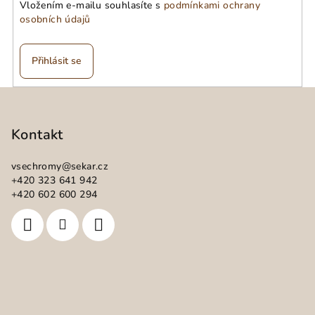
Vložením e-mailu souhlasíte s
podmínkami ochrany
osobních údajů
Přihlásit se
Z
á
p
Kontakt
a
vsechromy
@
sekar.cz
t
+420 323 641 942
í
+420 602 600 294