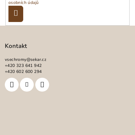
osobních údajů
Přihlásit
se
Z
á
p
Kontakt
a
vsechromy
@
sekar.cz
t
+420 323 641 942
í
+420 602 600 294