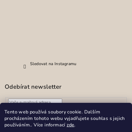
Sledovat na Instagramu
Odebírat newsletter
Vložením e-mailu souhlasíte s
podmínkami ochrany
Tento web používá soubory cookie. Dalším
osobních údajů
procházením tohoto webu vyjadřujete souhlas s jejich
používáním.. Více informací
zde
.
Přihlásit
se