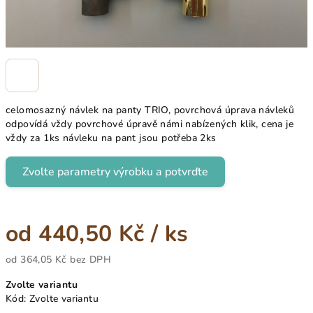
celomosazný návlek na panty TRIO, povrchová úprava návleků
odpovídá vždy povrchové úpravě námi nabízených klik, cena je
vždy za 1ks návleku na pant jsou potřeba 2ks
Zvolte parametry výrobku a potvrďte
od
440,50 Kč
/ ks
od
364,05 Kč
bez DPH
Měrná
Zvolte variantu
cena:
Kód:
Zvolte variantu