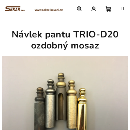
Přejít
na
obsah
Nákupn
Hledat
Přihlášení
Návlek pantu TRIO-D20
košík
ozdobný mosaz