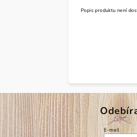
Popis produktu není do
Odebír
E-mail