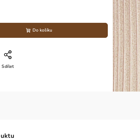
Do košíku
Sdílet
duktu