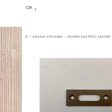
Přejít
CZK
na
obsah
/
KOVÁNÍ STAVEBNÍ
/
DVEŘNÍ ZÁSTRČE, ZÁVORY
DOMŮ