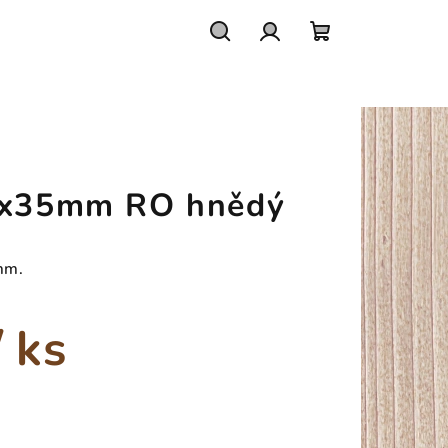
Hledat
Přihlášení
Nákupní
košík
10x35mm RO hnědý
mm.
/ ks