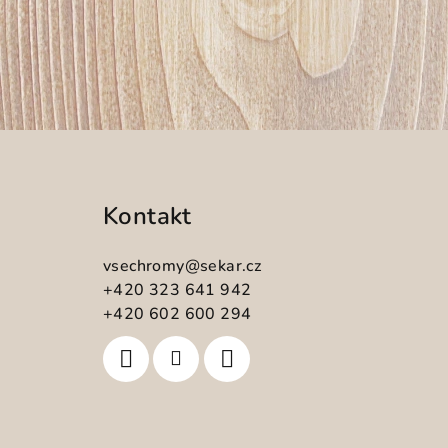
Z
á
Kontakt
p
a
vsechromy
@
sekar.cz
t
+420 323 641 942
+420 602 600 294
í