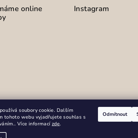
ímáme online
Instagram
by
Sledovat na Instag
používá soubory cookie. Dalším
Odmítnout
m tohoto webu vyjadřujete souhlas s
íváním.. Více informací
zde
.