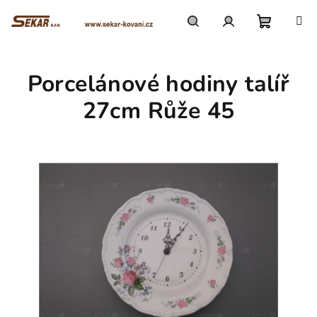
Přejít
na
obsah
Nákupn
Hledat
Přihlášení
Porcelánové hodiny talíř
košík
27cm Růže 45