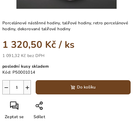
Porcelánové nástěnné hodiny, talířové hodiny, retro porcelánové
hodiny, dekorované talířové hodiny
1 320,50 Kč
/ ks
1 091,32 Kč bez DPH
Měrná
poslední kusy skladem
cena:
Kód:
P50001014
−
+
Do košíku
Zeptat se
Sdílet