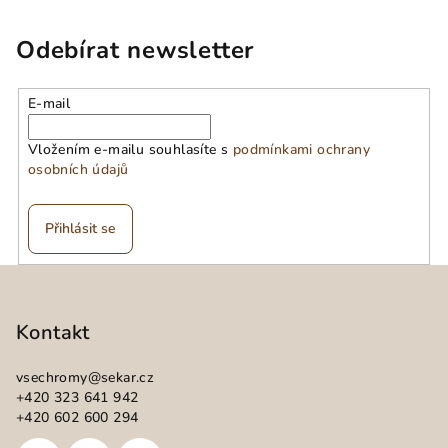
Odebírat newsletter
E-mail
Vložením e-mailu souhlasíte s
podmínkami ochrany
osobních údajů
Přihlásit se
Z
á
p
Kontakt
a
vsechromy
@
sekar.cz
t
+420 323 641 942
í
+420 602 600 294