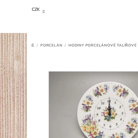
Přejít
CZK
na
obsah
/
PORCELÁN
/
HODINY PORCELÁNOVÉ TALÍŘOVÉ
DOMŮ