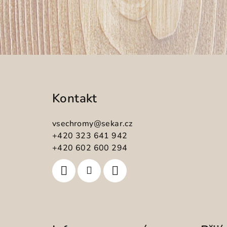
Z
á
Kontakt
p
a
vsechromy
@
sekar.cz
t
+420 323 641 942
+420 602 600 294
í