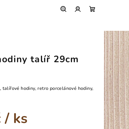
Hledat
Přihlášení
Nákupní
košík
odiny talíř 29cm
talířové hodiny, retro porcelánové hodiny,
č
/ ks