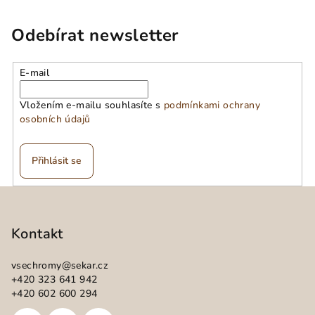
Odebírat newsletter
E-mail
Vložením e-mailu souhlasíte s
podmínkami ochrany
osobních údajů
Přihlásit se
Z
á
p
Kontakt
a
vsechromy
@
sekar.cz
t
+420 323 641 942
í
+420 602 600 294