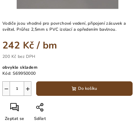
Vodiče jsou vhodné pro povrchové vedení, připojení zásuvek a
světel. Průřez 2,5mm s PVC izolací a opředením bavlnou.
242 Kč
/ bm
200 Kč bez DPH
Měrná
obvykle skladem
cena:
Kód:
S69950000
−
+
Do košíku
Zeptat se
Sdílet