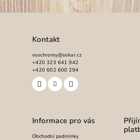
Z
á
Kontakt
p
a
vsechromy
@
sekar.cz
t
+420 323 641 942
+420 602 600 294
í
Informace pro vás
Přij
plat
Obchodní podmínky