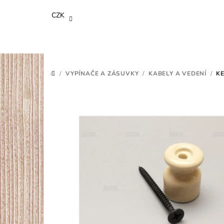
Přejít
CZK
na
obsah
/
VYPÍNAČE A ZÁSUVKY
/
KABELY A VEDENÍ
/
K
DOMŮ