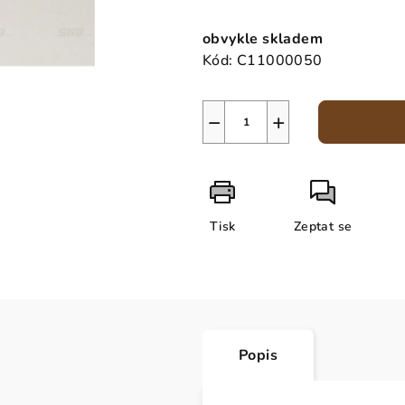
Měrná
cena:
obvykle skladem
Kód:
C11000050
−
+
Tisk
Zeptat se
Popis