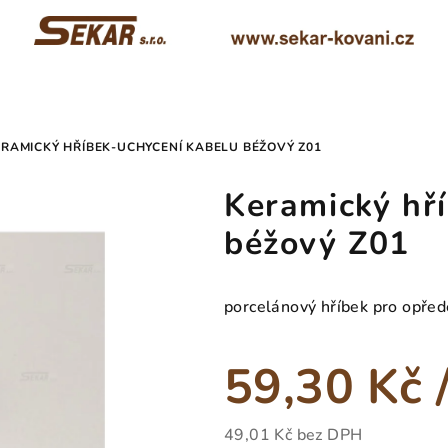
ERAMICKÝ HŘÍBEK-UCHYCENÍ KABELU BÉŽOVÝ Z01
Keramický hř
béžový Z01
porcelánový hříbek pro opřede
59,30 Kč
49,01 Kč bez DPH