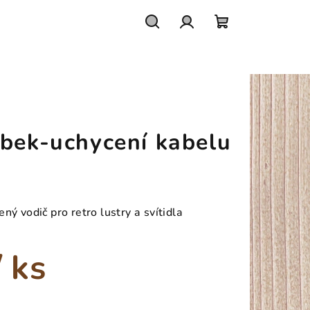
Hledat
Přihlášení
Nákupní
košík
íbek-uchycení kabelu
ný vodič pro retro lustry a svítidla
/ ks