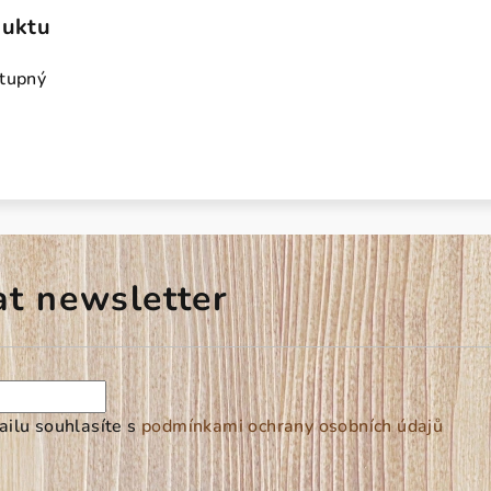
duktu
stupný
at newsletter
ilu souhlasíte s
podmínkami ochrany osobních údajů