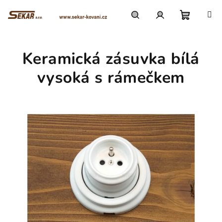
Přejít
na
obsah
Nákupn
Hledat
Přihlášení
Keramická zásuvka bílá
košík
vysoká s rámečkem