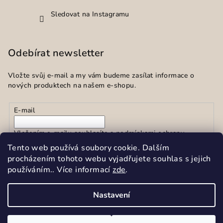
Sledovat na Instagramu
Odebírat newsletter
Vložte svůj e-mail a my vám budeme zasílat informace o
nových produktech na našem e-shopu.
E-mail
Vložením e-mailu souhlasíte s
podmínkami ochrany
osobních údajů
Tento web používá soubory cookie. Dalším
procházením tohoto webu vyjadřujete souhlas s jejich
používáním.. Více informací
zde
.
Přihlásit se
Nastavení
Copyright 2026
Sekar spol.s r.o.
. Všechna práva vyhrazena.
Upravit nastavení cookies