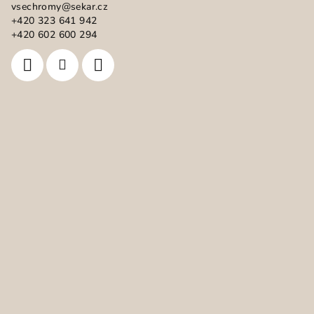
vsechromy
@
sekar.cz
t
+420 323 641 942
í
+420 602 600 294