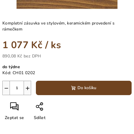
Kompletní zásuvka ve stylovém, keramickém provedení s
rámečkem
1 077 Kč
/ ks
890,08 Kč bez DPH
Měrná
do týdne
cena:
Kód:
CH01 0202
−
+
Do košíku
Zeptat se
Sdílet