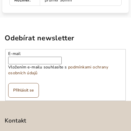
Rozměr
:
průměr 98mm
Odebírat newsletter
E-mail
Vložením e-mailu souhlasíte s
podmínkami ochrany
osobních údajů
Přihlásit se
Z
á
p
Kontakt
a