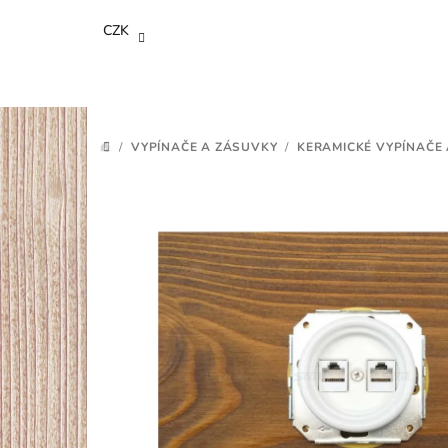
Přejít
CZK
na
obsah
/
VYPÍNAČE A ZÁSUVKY
/
KERAMICKÉ VYPÍNAČE 
DOMŮ