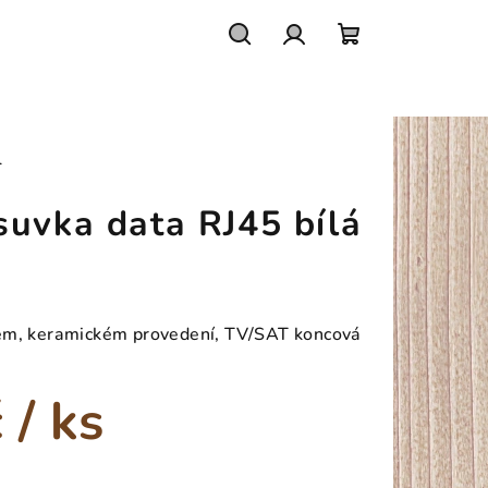
Hledat
Přihlášení
Nákupní
košík
L
suvka data RJ45 bílá
ém, keramickém provedení, TV/SAT koncová
č
/ ks