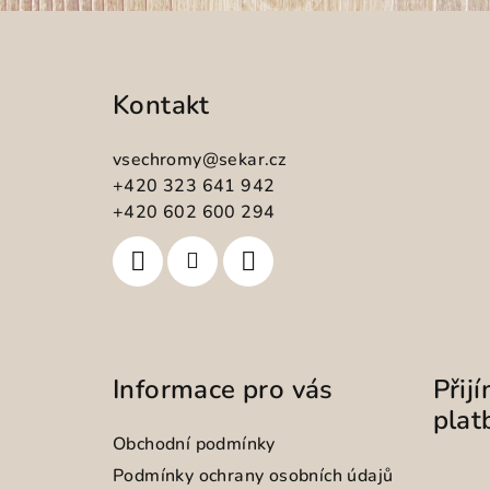
Z
á
Kontakt
p
a
vsechromy
@
sekar.cz
t
+420 323 641 942
+420 602 600 294
í
Informace pro vás
Přij
plat
Obchodní podmínky
Podmínky ochrany osobních údajů