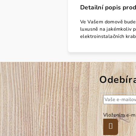
Detailní popis pro
Ve Vašem domově bude ná
luxusně na jakémkoliv p
elektroinstalačních krab
Odebír
Vložením e-ma
Přihlásit
se