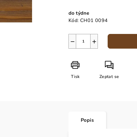
Měrná
cena:
do týdne
Kód:
CH01 0094
−
+
Tisk
Zeptat se
Popis