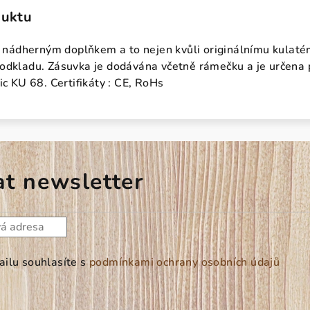
duktu
dherným doplňkem a to nejen kvůli originálnímu kulatému 
odkladu. Zásuvka je dodávána včetně rámečku a je určena pr
ic KU 68. Certifikáty : CE, RoHs
at newsletter
ilu souhlasíte s
podmínkami ochrany osobních údajů