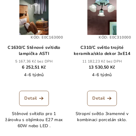
KÓD:
E0C163000
KÓD:
E0C310000
C1630/C Stěnové svítidlo
C310/C světlo trojité
lampička ASTI
keramika/sklo dekor 3xE14
5 167,36 Kč bez DPH
11 182,23 Kč bez DPH
6 252,51 Kč
13 530,50 Kč
4-6 týdnů
4-6 týdnů
Detail
Detail
Stěnové svítidlo pro 1
Stropní světlo 3ramenné v
žárovku s objímkou E27 max
kombinaci porcelán sklo.
60W nebo LED .