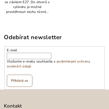
se závitem E27. Do otvorů v
cylindru je možné
provléhnout stuhu různé...
Odebírat newsletter
E-mail
Vložením e-mailu souhlasíte s
podmínkami ochrany
osobních údajů
Přihlásit se
Z
á
p
Kontakt