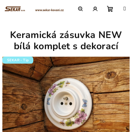
Přejít
na
obsah
Nákupn
Hledat
Přihlášení
Keramická zásuvka NEW
košík
bílá komplet s dekorací
SEKAR - Tip