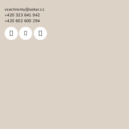
a
vsechromy
@
sekar.cz
t
+420 323 641 942
í
+420 602 600 294