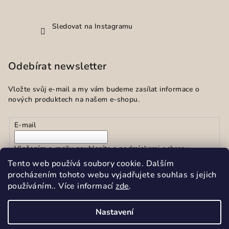
Sledovat na Instagramu
Odebírat newsletter
Vložte svůj e-mail a my vám budeme zasílat informace o
nových produktech na našem e-shopu.
E-mail
Vložením e-mailu souhlasíte s
podmínkami ochrany
osobních údajů
Tento web používá soubory cookie. Dalším
procházením tohoto webu vyjadřujete souhlas s jejich
používáním.. Více informací
zde
.
Přihlásit se
Nastavení
Copyright 2026
Sekar spol.s r.o.
. Všechna práva vyhrazena.