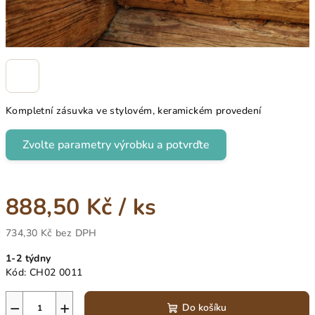
Kompletní zásuvka ve stylovém, keramickém provedení
Zvolte parametry výrobku a potvrďte
888,50 Kč
/ ks
734,30 Kč
bez DPH
Měrná
1-2 týdny
cena:
Kód:
CH02 0011
−
+
Do košíku