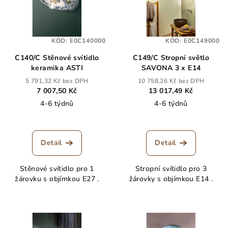
KÓD:
E0C140000
KÓD:
E0C149000
C140/C Stěnové svítidlo
C149/C Stropní světlo
keramika ASTI
SAVONA 3 x E14
5 791,32 Kč bez DPH
10 758,26 Kč bez DPH
7 007,50 Kč
13 017,49 Kč
4-6 týdnů
4-6 týdnů
Detail
Detail
Stěnové svítidlo pro 1
Stropní svítidlo pro 3
žárovku s objímkou E27 .
žárovky s objímkou E14 .