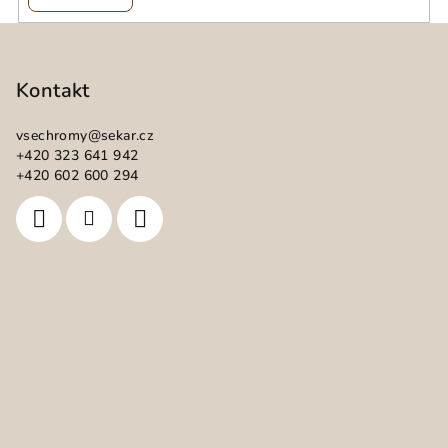
Z
á
p
Kontakt
a
vsechromy
@
sekar.cz
t
+420 323 641 942
í
+420 602 600 294