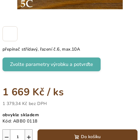
přepínač střídavý, řazení č.6, max.10A
Zvolte parametry výrobku a potvrďte
1 669 Kč
/ ks
1 379,34 Kč
bez DPH
Měrná
obvykle skladem
cena:
Kód:
ABB0 0118
−
+
Do košíku