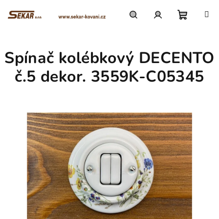
Přejít
na
obsah
Nákupn
Hledat
Přihlášení
Spínač kolébkový DECENTO
košík
č.5 dekor. 3559K-C05345