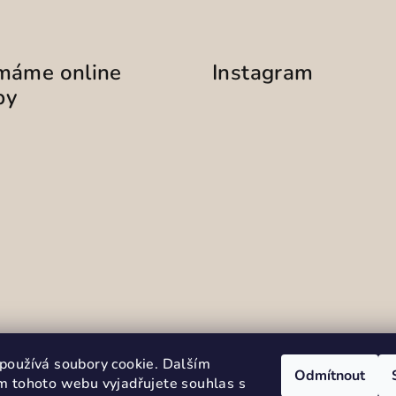
ímáme online
Instagram
by
Sledovat na Instag
používá soubory cookie. Dalším
Odmítnout
m tohoto webu vyjadřujete souhlas s