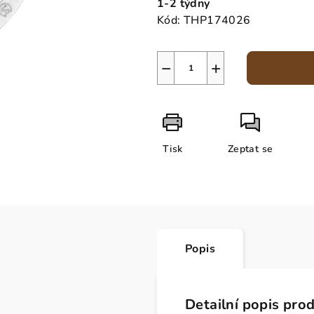
1-2 týdny
Kód:
THP174026
−
+
Tisk
Zeptat se
Popis
Detailní popis pro