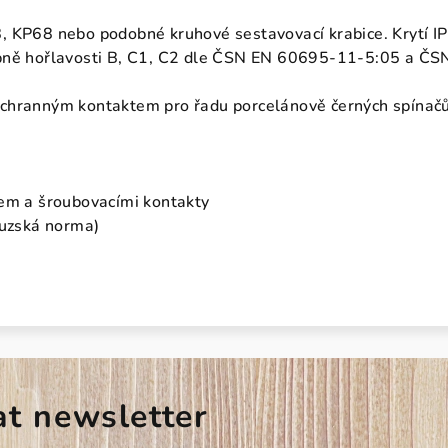
 KP68 nebo podobné kruhové sestavovací krabice. Krytí IP2
pně hořlavosti B, C1, C2 dle ČSN EN 60695-11-5:05 a ČS
chranným kontaktem pro řadu porcelánově černých spínačů
rem a šroubovacími kontakty
ouzská norma)
at newsletter