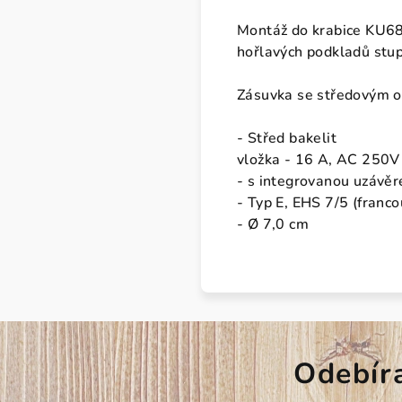
Montáž do krabice KU68,
hořlavých podkladů stu
Zásuvka se středovým o
- Střed bakelit
vložka - 16 A, AC 250V
- s integrovanou uzávě
- Typ E, EHS 7/5 (franc
- Ø 7,0 cm
Odebír