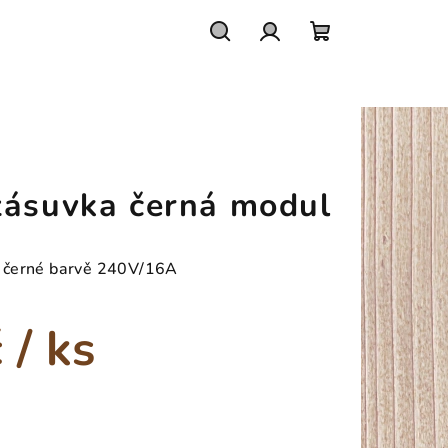
Hledat
Přihlášení
Nákupní
košík
zásuvka černá modul
 černé barvě 240V/16A
č
/ ks