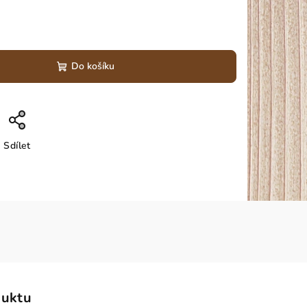
Do košíku
Sdílet
duktu