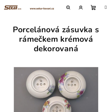
Přejít
na
obsah
Nákupn
Hledat
Přihlášení
Porcelánová zásuvka s
košík
rámečkem krémová
dekorovaná