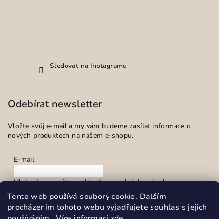
Sledovat na Instagramu
Odebírat newsletter
Vložte svůj e-mail a my vám budeme zasílat informace o
nových produktech na našem e-shopu.
E-mail
Vložením e-mailu souhlasíte s
podmínkami ochrany
osobních údajů
Tento web používá soubory cookie. Dalším
procházením tohoto webu vyjadřujete souhlas s jejich
používáním.. Více informací
zde
.