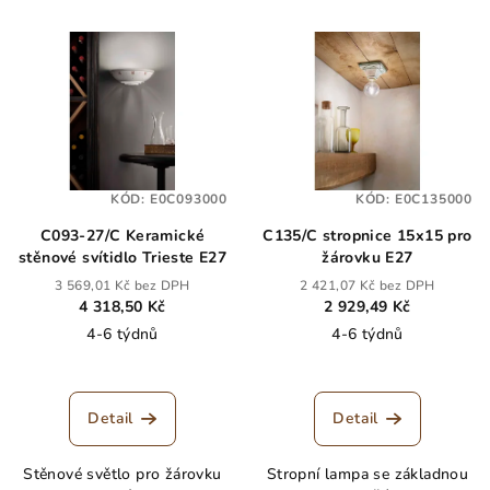
KÓD:
E0C093000
KÓD:
E0C135000
C093-27/C Keramické
C135/C stropnice 15x15 pro
stěnové svítidlo Trieste E27
žárovku E27
3 569,01 Kč bez DPH
2 421,07 Kč bez DPH
4 318,50 Kč
2 929,49 Kč
4-6 týdnů
4-6 týdnů
Detail
Detail
Stěnové světlo pro žárovku
Stropní lampa se základnou