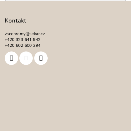
Z
á
p
Kontakt
a
vsechromy
@
sekar.cz
t
+420 323 641 942
í
+420 602 600 294