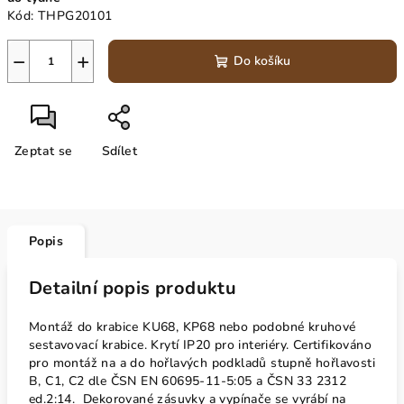
cena:
Kód:
THPG20101
−
+
Do košíku
Zeptat se
Sdílet
Popis
Detailní popis produktu
Montáž do krabice KU68, KP68 nebo podobné kruhové
sestavovací krabice. Krytí IP20 pro interiéry. Certifikováno
pro montáž na a do hořlavých podkladů stupně hořlavosti
B, C1, C2 dle ČSN EN 60695-11-5:05 a ČSN 33 2312
ed.2:14. Dekorované zásuvky a vypínače se vyrábí na