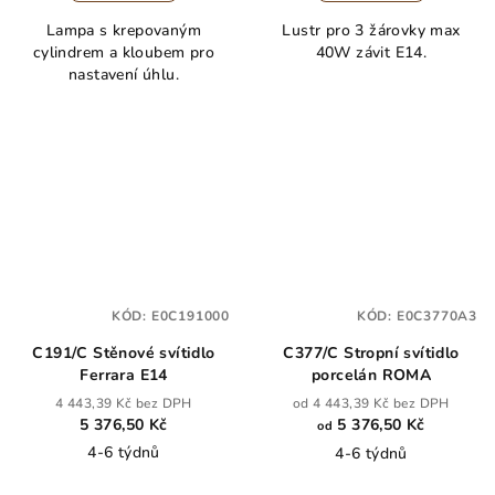
Lampa s krepovaným
Lustr pro 3 žárovky max
cylindrem a kloubem pro
40W závit E14.
nastavení úhlu.
KÓD:
E0C191000
KÓD:
E0C3770A3
C191/C Stěnové svítidlo
C377/C Stropní svítidlo
Ferrara E14
porcelán ROMA
4 443,39 Kč bez DPH
od 4 443,39 Kč bez DPH
5 376,50 Kč
5 376,50 Kč
od
4-6 týdnů
4-6 týdnů