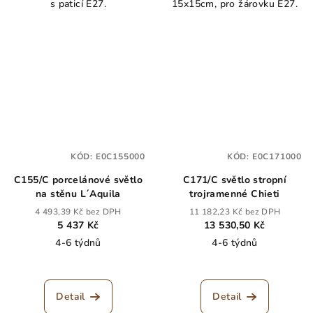
s paticí E27.
15x15cm, pro žárovku E27.
KÓD:
E0C155000
KÓD:
E0C171000
C155/C porcelánové světlo
C171/C světlo stropní
na stěnu L´Aquila
trojramenné Chieti
4 493,39 Kč bez DPH
11 182,23 Kč bez DPH
5 437 Kč
13 530,50 Kč
4-6 týdnů
4-6 týdnů
Detail
Detail