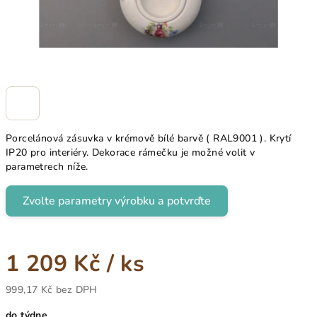
Porcelánová zásuvka v krémově bílé barvě ( RAL9001 ). Krytí
IP20 pro interiéry. Dekorace rámečku je možné volit v
parametrech níže.
Zvolte parametry výrobku a potvrďte
1 209 Kč
/ ks
999,17 Kč
bez DPH
Měrná
do týdne