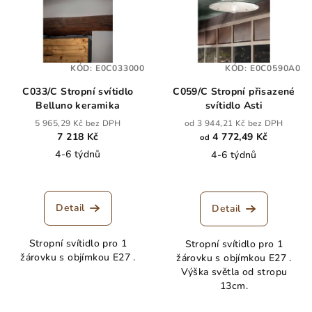
KÓD:
E0C033000
KÓD:
E0C0590A0
C033/C Stropní svítidlo
C059/C Stropní přisazené
Belluno keramika
svítidlo Asti
5 965,29 Kč bez DPH
od 3 944,21 Kč bez DPH
7 218 Kč
4 772,49 Kč
od
4-6 týdnů
4-6 týdnů
Detail
Detail
Stropní svítidlo pro 1
Stropní svítidlo pro 1
žárovku s objímkou E27 .
žárovku s objímkou E27 .
Výška světla od stropu
13cm.