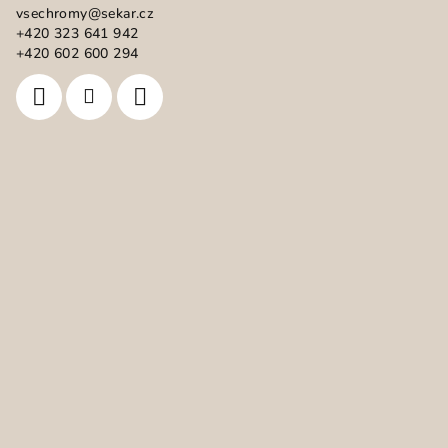
vsechromy
@
sekar.cz
t
+420 323 641 942
í
+420 602 600 294