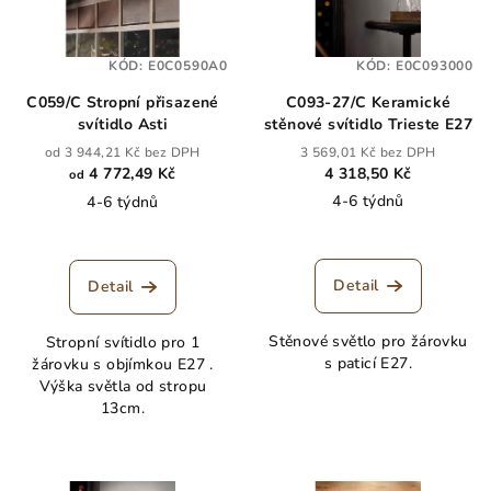
KÓD:
E0C0590A0
KÓD:
E0C093000
C059/C Stropní přisazené
C093-27/C Keramické
svítidlo Asti
stěnové svítidlo Trieste E27
od 3 944,21 Kč bez DPH
3 569,01 Kč bez DPH
4 772,49 Kč
4 318,50 Kč
od
4-6 týdnů
4-6 týdnů
Detail
Detail
Stěnové světlo pro žárovku
Stropní svítidlo pro 1
s paticí E27.
žárovku s objímkou E27 .
Výška světla od stropu
13cm.