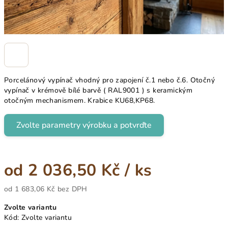
Porcelánový vypínač vhodný pro zapojení č.1 nebo č.6. Otočný
vypínač v krémově bílé barvě ( RAL9001 ) s keramickým
otočným mechanismem. Krabice KU68,KP68.
Zvolte parametry výrobku a potvrďte
od
2 036,50 Kč
/ ks
od
1 683,06 Kč
bez DPH
Měrná
Zvolte variantu
cena:
Kód:
Zvolte variantu