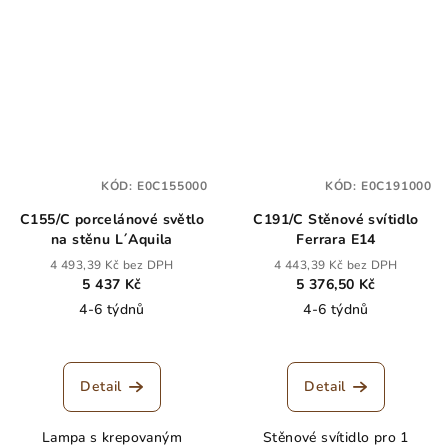
KÓD:
E0C155000
KÓD:
E0C191000
C155/C porcelánové světlo
C191/C Stěnové svítidlo
na stěnu L´Aquila
Ferrara E14
4 493,39 Kč bez DPH
4 443,39 Kč bez DPH
5 437 Kč
5 376,50 Kč
4-6 týdnů
4-6 týdnů
Detail
Detail
Lampa s krepovaným
Stěnové svítidlo pro 1