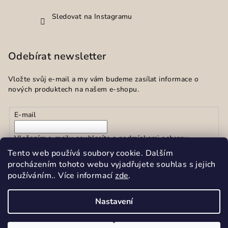
Sledovat na Instagramu
Odebírat newsletter
Vložte svůj e-mail a my vám budeme zasílat informace o
nových produktech na našem e-shopu.
E-mail
Vložením e-mailu souhlasíte s
podmínkami ochrany
osobních údajů
Tento web používá soubory cookie. Dalším
procházením tohoto webu vyjadřujete souhlas s jejich
používáním.. Více informací
zde
.
Přihlásit se
Nastavení
Copyright 2026
Sekar spol.s r.o.
. Všechna práva vyhrazena.
Upravit nastavení cookies