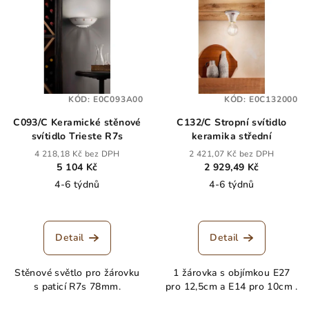
KÓD:
E0C093A00
KÓD:
E0C132000
C093/C Keramické stěnové
C132/C Stropní svítidlo
svítidlo Trieste R7s
keramika střední
4 218,18 Kč bez DPH
2 421,07 Kč bez DPH
5 104 Kč
2 929,49 Kč
4-6 týdnů
4-6 týdnů
Detail
Detail
Stěnové světlo pro žárovku
1 žárovka s objímkou E27
s paticí R7s 78mm.
pro 12,5cm a E14 pro 10cm .