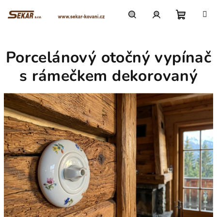
Přejít
na
obsah
Nákupn
Hledat
Přihlášení
Porcelánový otočný vypínač
košík
s rámečkem dekorovaný