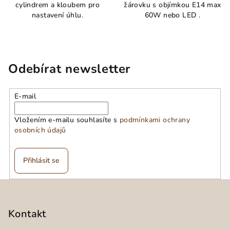
cylindrem a kloubem pro
žárovku s objímkou E14 max
nastavení úhlu.
60W nebo LED .
Odebírat newsletter
E-mail
Vložením e-mailu souhlasíte s
podmínkami ochrany
osobních údajů
Přihlásit se
Z
á
p
Kontakt
a