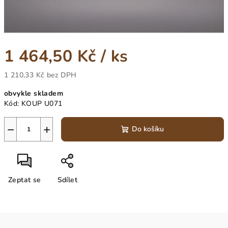
1 464,50 Kč
/ ks
1 210,33 Kč bez DPH
Měrná
obvykle skladem
cena:
Kód:
KOUP U071
−
+
Do košíku
Zeptat se
Sdílet