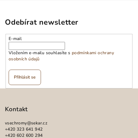
Odebírat newsletter
E-mail
Vložením e-mailu souhlasíte s
podmínkami ochrany
osobních údajů
Přihlásit se
Z
á
p
Kontakt
a
vsechromy
@
sekar.cz
t
+420 323 641 942
í
+420 602 600 294