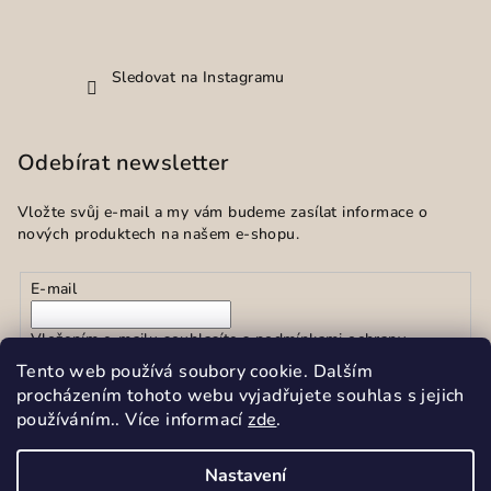
Sledovat na Instagramu
Odebírat newsletter
Vložte svůj e-mail a my vám budeme zasílat informace o
nových produktech na našem e-shopu.
E-mail
Vložením e-mailu souhlasíte s
podmínkami ochrany
osobních údajů
Tento web používá soubory cookie. Dalším
procházením tohoto webu vyjadřujete souhlas s jejich
používáním.. Více informací
zde
.
Přihlásit se
Nastavení