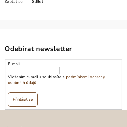
Zeptat se
Sdílet
Odebírat newsletter
E-mail
Vložením e-mailu souhlasíte s
podmínkami ochrany
osobních údajů
Přihlásit se
Z
á