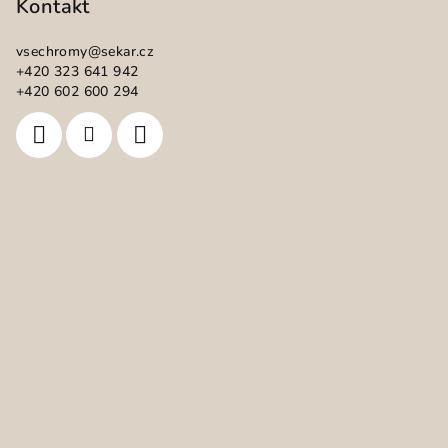
p
Kontakt
a
vsechromy
@
sekar.cz
t
+420 323 641 942
í
+420 602 600 294