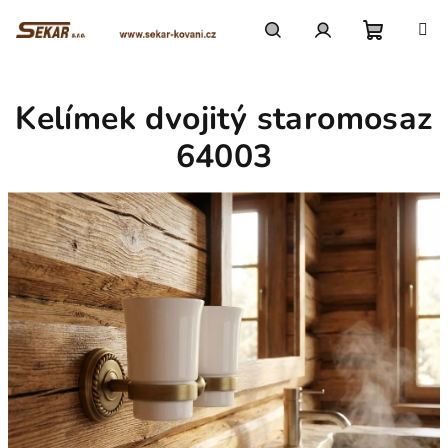
Přejít
na
obsah
Nákupn
Hledat
Přihlášení
Kelímek dvojitý staromosaz
košík
64003