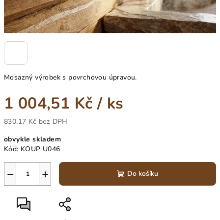
Mosazný výrobek s povrchovou úpravou.
1 004,51 Kč
/ ks
830,17 Kč bez DPH
Měrná
obvykle skladem
cena:
Kód:
KOUP U046
−
+
Do košíku