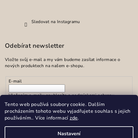
Sledovat na Instagramu
Odebírat newsletter
Vložte svůj e-mail a my vám budeme zasílat informace o
nových produktech na našem e-shopu.
E-mail
Vložením e-mailu souhlasíte s
podmínkami ochrany
osobních údajů
Tento web používá soubory cookie. Dalším
procházením tohoto webu vyjadřujete souhlas s jejich
používáním.. Více informací
zde
.
Přihlásit se
Nastavení