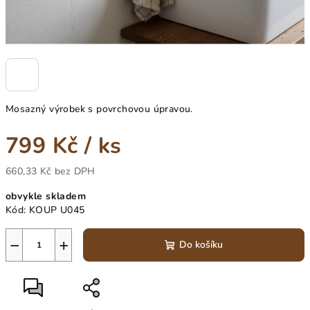
Mosazný výrobek s povrchovou úpravou.
799 Kč
/ ks
660,33 Kč bez DPH
Měrná
obvykle skladem
cena:
Kód:
KOUP U045
−
+
Do košíku