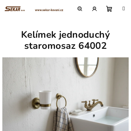
Přejít
na
obsah
Nákupn
Hledat
Přihlášení
Kelímek jednoduchý
košík
staromosaz 64002