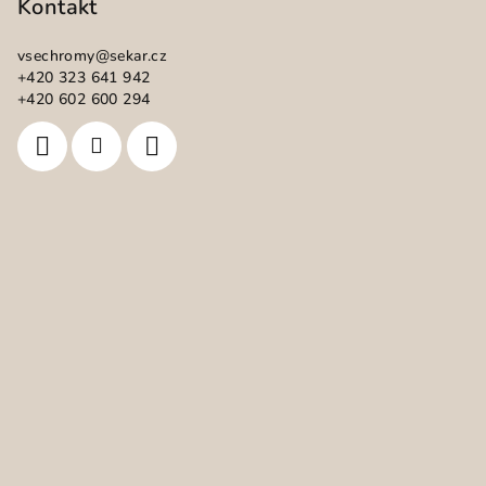
p
Kontakt
a
vsechromy
@
sekar.cz
t
+420 323 641 942
í
+420 602 600 294