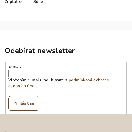
Zeptat se
Sdílet
Odebírat newsletter
E-mail
Vložením e-mailu souhlasíte s
podmínkami ochrany
osobních údajů
Přihlásit se
Z
á