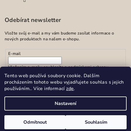
Odebírat newsletter
Vložte svůj e-mail a my vám budeme zasílat informace o
nových produktech na našem e-shopu.
E-mail
Vložením e-mailu souhlasíte s
podmínkami ochrany
osobních údajů
Tento web používá soubory cookie. Dalším
procházením tohoto webu vyjadřujete souhlas s jejich
používáním.. Více informací
zde
.
Přihlásit se
Nastavení
Copyright 2026
Sekar spol.s r.o.
. Všechna práva vyhrazena.
Upravit nastavení cookies
Odmítnout
Souhlasím
Vytvořil Shoptet