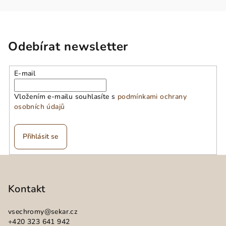
Odebírat newsletter
E-mail
Vložením e-mailu souhlasíte s
podmínkami ochrany
osobních údajů
Přihlásit se
Z
á
p
Kontakt
a
vsechromy
@
sekar.cz
t
+420 323 641 942