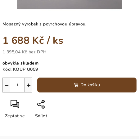
Mosazný výrobek s povrchovou úpravou.
1 688 Kč
/ ks
1 395,04 Kč bez DPH
Měrná
obvykle skladem
cena:
Kód:
KOUP U059
−
+
Do košíku
Zeptat se
Sdílet