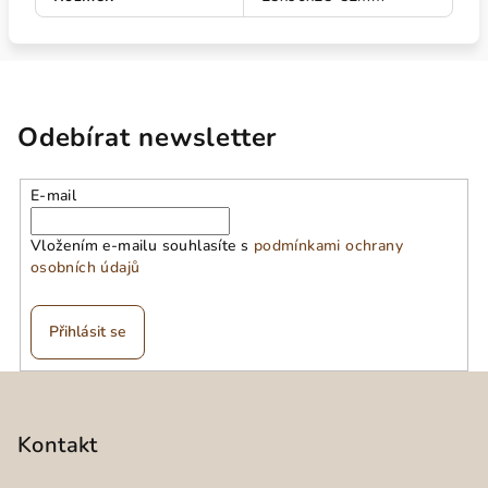
Odebírat newsletter
E-mail
Vložením e-mailu souhlasíte s
podmínkami ochrany
osobních údajů
Přihlásit se
Z
á
p
Kontakt
a