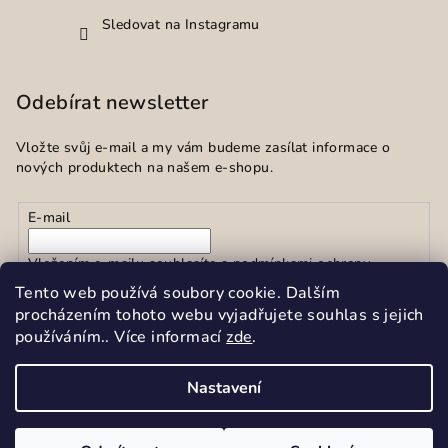
Sledovat na Instagramu
Odebírat newsletter
Vložte svůj e-mail a my vám budeme zasílat informace o
nových produktech na našem e-shopu.
E-mail
Vložením e-mailu souhlasíte s
podmínkami ochrany
osobních údajů
Tento web používá soubory cookie. Dalším
procházením tohoto webu vyjadřujete souhlas s jejich
používáním.. Více informací
zde
.
Přihlásit se
Nastavení
Copyright 2026
Sekar spol.s r.o.
. Všechna práva vyhrazena.
Upravit nastavení cookies