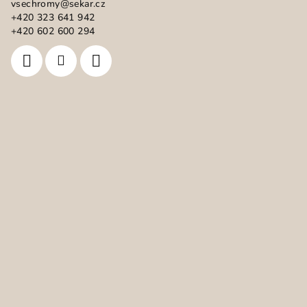
vsechromy
@
sekar.cz
t
+420 323 641 942
í
+420 602 600 294