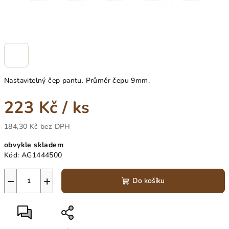
Nastavitelný čep pantu. Průměr čepu 9mm.
223 Kč
/ ks
184,30 Kč bez DPH
Měrná
obvykle skladem
cena:
Kód:
AG1444500
−
+
Do košíku