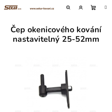
Přejít
na
obsah
Nákupn
Hledat
Přihlášení
Čep okenicového kování
košík
nastavitelný 25-52mm