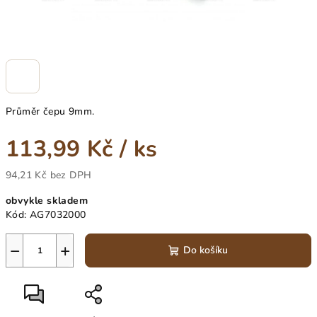
Průměr čepu 9mm.
113,99 Kč
/ ks
94,21 Kč bez DPH
Měrná
obvykle skladem
cena:
Kód:
AG7032000
−
+
Do košíku