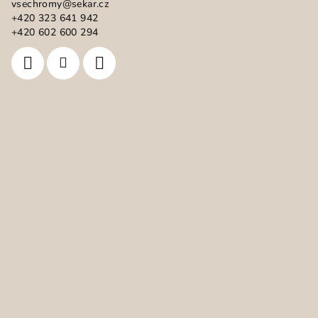
vsechromy
@
sekar.cz
t
+420 323 641 942
í
+420 602 600 294