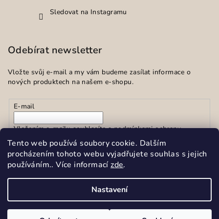
Sledovat na Instagramu
Odebírat newsletter
Vložte svůj e-mail a my vám budeme zasílat informace o
nových produktech na našem e-shopu.
E-mail
Vložením e-mailu souhlasíte s
podmínkami ochrany
osobních údajů
Tento web používá soubory cookie. Dalším
procházením tohoto webu vyjadřujete souhlas s jejich
používáním.. Více informací
zde
.
Přihlásit se
Nastavení
Copyright 2026
Sekar spol.s r.o.
. Všechna práva vyhrazena.
Upravit nastavení cookies