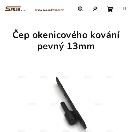
Přejít
na
obsah
Nákupn
Hledat
Přihlášení
Čep okenicového kování
košík
pevný 13mm