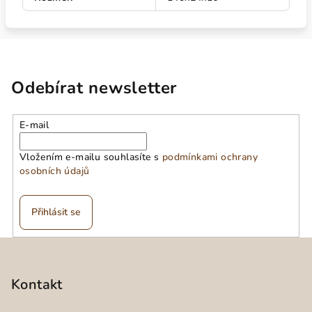
Odebírat newsletter
E-mail
Vložením e-mailu souhlasíte s
podmínkami ochrany
osobních údajů
Přihlásit se
Z
á
p
Kontakt
a