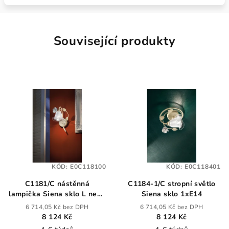
Související produkty
KÓD:
E0C118100
KÓD:
E0C118401
C1181/C nástěnná
C1184-1/C stropní světlo
lampička Siena sklo L nebo
Siena sklo 1xE14
P
6 714,05 Kč bez DPH
6 714,05 Kč bez DPH
8 124 Kč
8 124 Kč