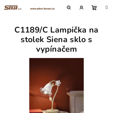
Přejít
na
obsah
Nákupn
Hledat
Přihlášení
C1189/C Lampička na
košík
stolek Siena sklo s
vypínačem