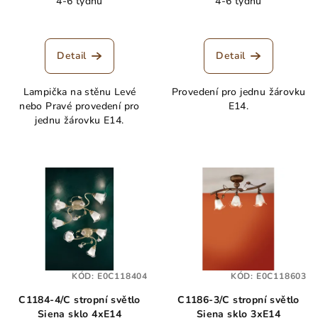
4-6 týdnů
4-6 týdnů
Detail
Detail
Lampička na stěnu Levé
Provedení pro jednu žárovku
nebo Pravé provedení pro
E14.
jednu žárovku E14.
KÓD:
E0C118404
KÓD:
E0C118603
C1184-4/C stropní světlo
C1186-3/C stropní světlo
Siena sklo 4xE14
Siena sklo 3xE14