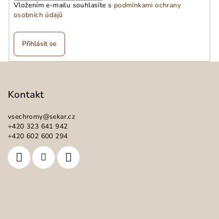
Vložením e-mailu souhlasíte s
podmínkami ochrany
osobních údajů
Přihlásit se
Z
á
p
Kontakt
a
vsechromy
@
sekar.cz
t
+420 323 641 942
í
+420 602 600 294