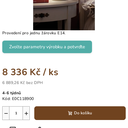
Provedení pro jednu žárovku E14.
Zvolte parametry výrobku a potvrďte
8 336 Kč
/ ks
6 889,26 Kč
bez DPH
Měrná
4-6 týdnů
cena:
Kód:
E0C118900
−
+
Do košíku