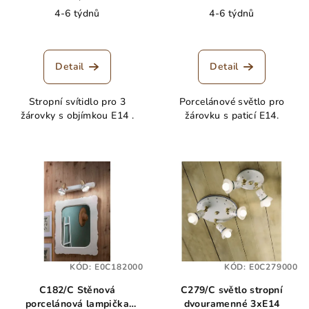
4-6 týdnů
4-6 týdnů
Detail
Detail
Stropní svítidlo pro 3
Porcelánové světlo pro
žárovky s objímkou E14 .
žárovku s paticí E14.
KÓD:
E0C182000
KÓD:
E0C279000
C182/C Stěnová
C279/C světlo stropní
porcelánová lampička
dvouramenné 3xE14