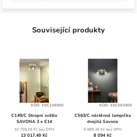
Související produkty
KÓD:
E0C149000
KÓD:
E0C563000
C149/C Stropní světlo
C563/C nástěnná lampička
SAVONA 3 x E14
dvojitá Savona
10 758,26 Kč bez DPH
6 689,26 Kč bez DPH
13 017,49 Kč
8 094 Kč