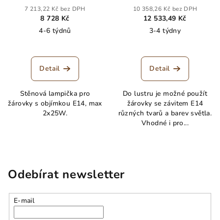
dvojitá SAVONA
7 213,22 Kč bez DPH
10 358,26 Kč bez DPH
8 728 Kč
12 533,49 Kč
4-6 týdnů
3-4 týdny
Detail
Detail
Stěnová lampička pro
Do lustru je možné použít
žárovky s objímkou E14, max
žárovky se závitem E14
2x25W.
různých tvarů a barev světla.
Vhodné i pro...
Odebírat newsletter
E-mail