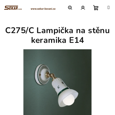
Přejít
na
obsah
Nákupn
Hledat
Přihlášení
C275/C Lampička na stěnu
košík
keramika E14