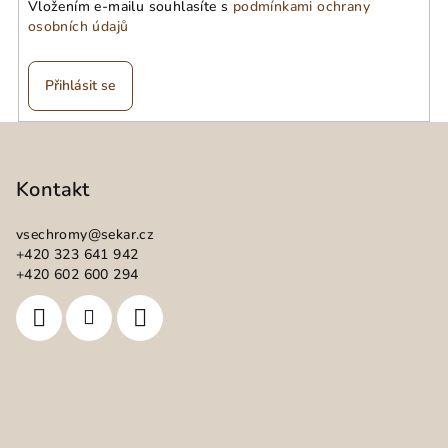
Vložením e-mailu souhlasíte s
podmínkami ochrany
osobních údajů
Přihlásit se
Z
á
p
Kontakt
a
vsechromy
@
sekar.cz
t
+420 323 641 942
í
+420 602 600 294