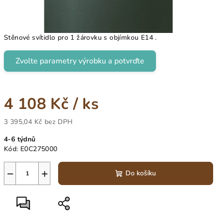
Stěnové svítidlo pro 1 žárovku s objímkou E14 .
Zvolte parametry výrobku a potvrďte
4 108 Kč
/ ks
3 395,04 Kč
bez DPH
Měrná
4-6 týdnů
cena:
Kód:
E0C275000
−
+
Do košíku