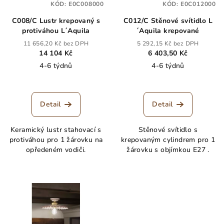
KÓD:
E0C008000
KÓD:
E0C012000
C008/C Lustr krepovaný s
C012/C Stěnové svítidlo L
protiváhou L´Aquila
´Aquila krepované
11 656,20 Kč bez DPH
5 292,15 Kč bez DPH
14 104 Kč
6 403,50 Kč
4-6 týdnů
4-6 týdnů
Detail
Detail
Keramický lustr stahovací s
Stěnové svítidlo s
protiváhou pro 1 žárovku na
krepovaným cylindrem pro 1
opředeném vodiči.
žárovku s objímkou E27 .