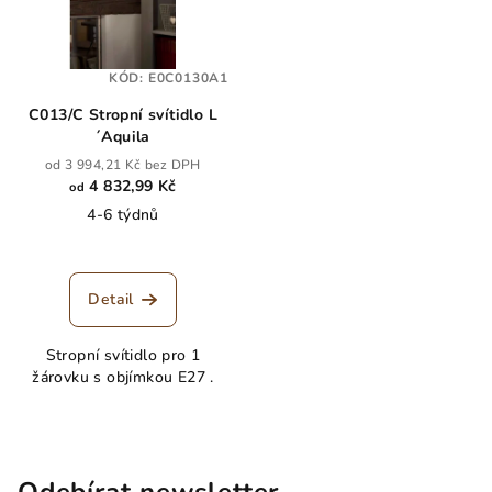
KÓD:
E0C0130A1
C013/C Stropní svítidlo L
´Aquila
od 3 994,21 Kč bez DPH
4 832,99 Kč
od
4-6 týdnů
Detail
Stropní svítidlo pro 1
žárovku s objímkou E27 .
Odebírat newsletter