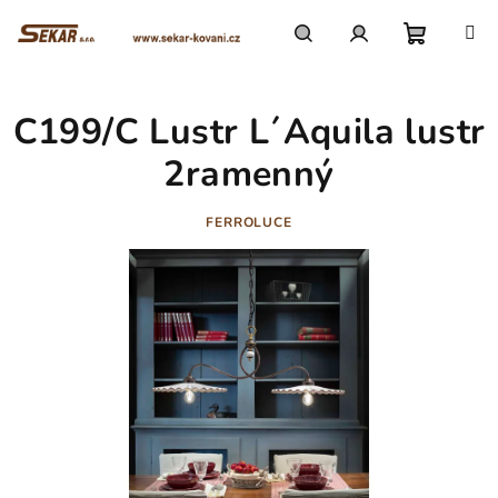
Přejít
na
obsah
Nákupn
Hledat
Přihlášení
C199/C Lustr L´Aquila lustr
košík
2ramenný
FERROLUCE