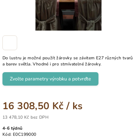
Do lustru je možné použít žárovky se závitem E27 různých tvarů
a barev světla. Vhodné i pro stmívatelné žárovky.
Zvolte parametry výrobku a potvrďte
16 308,50 Kč
/ ks
13 478,10 Kč
bez DPH
Měrná
4-6 týdnů
cena:
Kód:
E0C199000