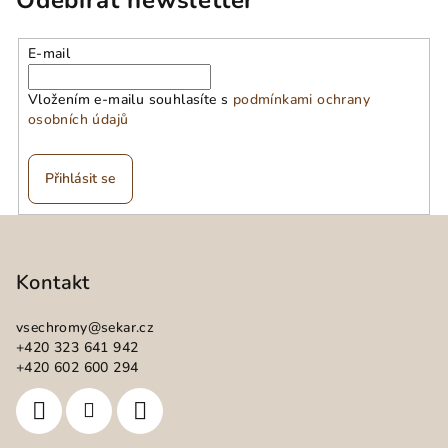
E-mail
Vložením e-mailu souhlasíte s
podmínkami ochrany
osobních údajů
Přihlásit se
Z
á
p
Kontakt
a
vsechromy
@
sekar.cz
t
+420 323 641 942
í
+420 602 600 294