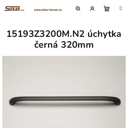
Přejít
na
obsah
Nákupn
Hledat
Přihlášení
15193Z3200M.N2 úchytka
košík
černá 320mm