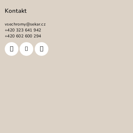
á
p
Kontakt
a
vsechromy
@
sekar.cz
t
+420 323 641 942
í
+420 602 600 294