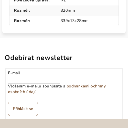
Povrchová úprava
:
N2
Rozměr
:
320mm
Rozměr
:
339x13x28mm
Odebírat newsletter
E-mail
Vložením e-mailu souhlasíte s
podmínkami ochrany
osobních údajů
Přihlásit se
Z