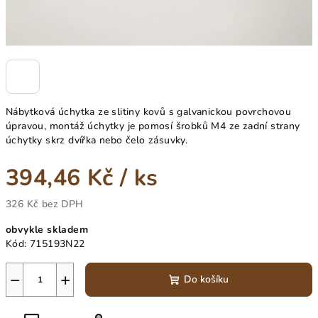
Nábytková úchytka ze slitiny kovů s galvanickou povrchovou
úpravou, montáž úchytky je pomosí šrobků M4 ze zadní strany
úchytky skrz dvířka nebo čelo zásuvky.
394,46 Kč
/ ks
326 Kč bez DPH
Měrná
obvykle skladem
cena:
Kód:
715193N22
−
+
Do košíku