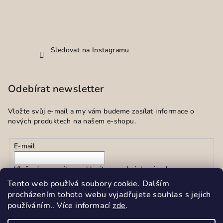
Sledovat na Instagramu
Odebírat newsletter
Vložte svůj e-mail a my vám budeme zasílat informace o
nových produktech na našem e-shopu.
E-mail
Vložením e-mailu souhlasíte s
podmínkami ochrany
osobních údajů
Tento web používá soubory cookie. Dalším
procházením tohoto webu vyjadřujete souhlas s jejich
používáním.. Více informací
zde
.
Přihlásit se