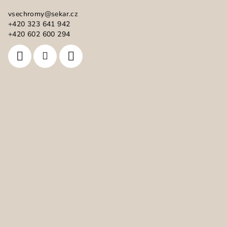
a
vsechromy
@
sekar.cz
t
+420 323 641 942
í
+420 602 600 294