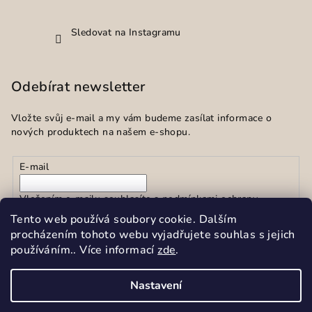
Sledovat na Instagramu
Odebírat newsletter
Vložte svůj e-mail a my vám budeme zasílat informace o
nových produktech na našem e-shopu.
E-mail
Vložením e-mailu souhlasíte s
podmínkami ochrany
osobních údajů
Tento web používá soubory cookie. Dalším
procházením tohoto webu vyjadřujete souhlas s jejich
používáním.. Více informací
zde
.
Přihlásit se
Nastavení
Copyright 2026
Sekar spol.s r.o.
. Všechna práva vyhrazena.