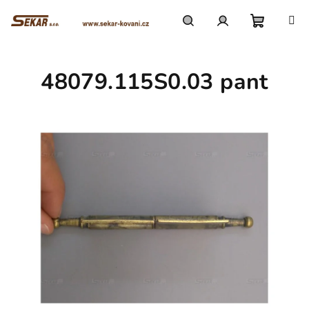
Přejít
na
obsah
Nákupn
Hledat
Přihlášení
48079.115S0.03 pant
košík