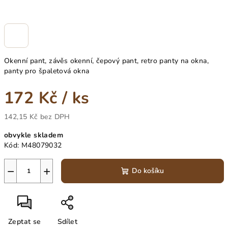
Okenní pant, závěs okenní, čepový pant, retro panty na okna,
panty pro špaletová okna
172 Kč
/ ks
142,15 Kč bez DPH
Měrná
obvykle skladem
cena:
Kód:
M48079032
−
+
Do košíku
Zeptat se
Sdílet