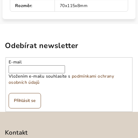
Rozměr
:
70x115x8mm
Odebírat newsletter
E-mail
Vložením e-mailu souhlasíte s
podmínkami ochrany
osobních údajů
Přihlásit se
Z
á
p
Kontakt