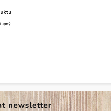
duktu
stupný
at newsletter