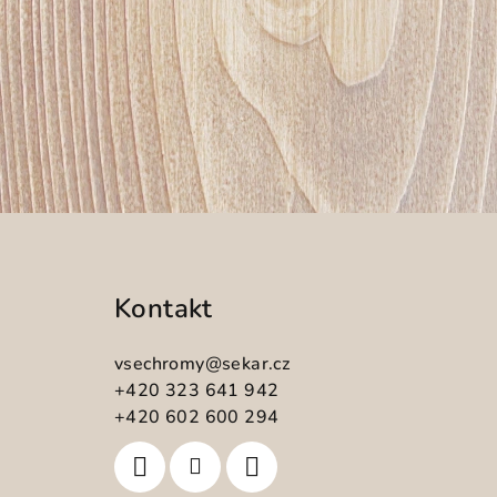
Z
á
Kontakt
p
a
vsechromy
@
sekar.cz
t
+420 323 641 942
+420 602 600 294
í