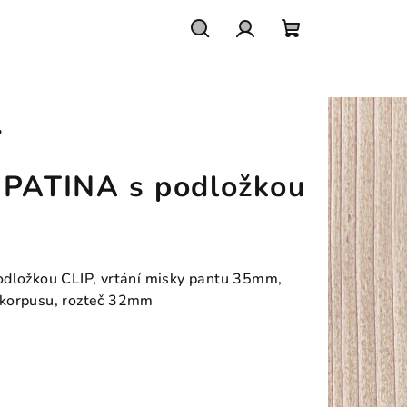
Hledat
Přihlášení
Nákupní
košík
P
 PATINA s podložkou
odložkou CLIP, vrtání misky pantu 35mm,
 korpusu, rozteč 32mm