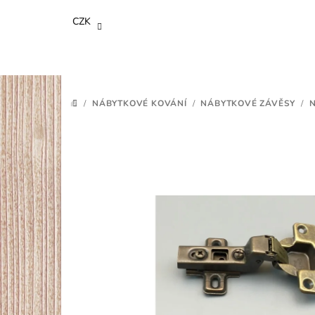
Přejít
CZK
na
obsah
/
NÁBYTKOVÉ KOVÁNÍ
/
NÁBYTKOVÉ ZÁVĚSY
/
N
DOMŮ