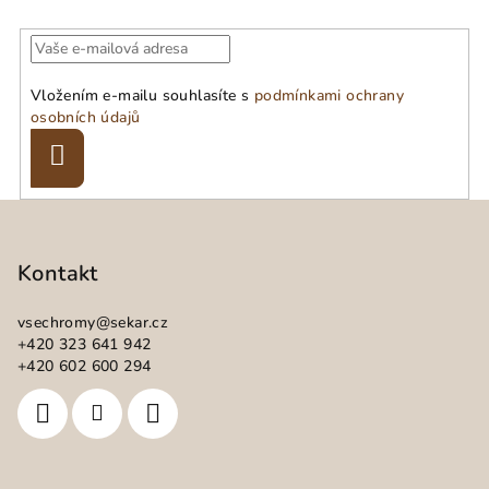
Vložením e-mailu souhlasíte s
podmínkami ochrany
osobních údajů
Přihlásit
se
Z
á
p
Kontakt
a
vsechromy
@
sekar.cz
t
+420 323 641 942
í
+420 602 600 294