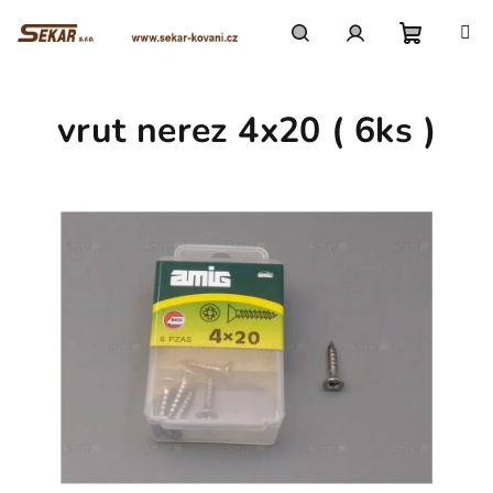
Přejít
na
obsah
Nákupn
Hledat
Přihlášení
vrut nerez 4x20 ( 6ks )
košík