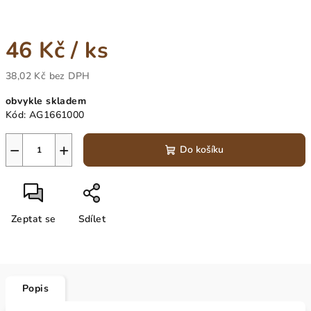
46 Kč
/ ks
38,02 Kč bez DPH
Měrná
obvykle skladem
cena:
Kód:
AG1661000
−
+
Do košíku
Zeptat se
Sdílet
Popis