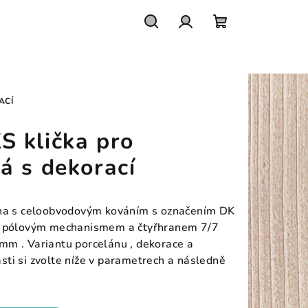
Hledat
Přihlášení
Nákupní
košík
ACÍ
 klička pro
á s dekorací
kna s celoobvodovým kováním s označením DK
 4 pólovým mechanismem a čtyřhranem 7/7
mm . Variantu porcelánu , dekorace a
ti si zvolte níže v parametrech a následně