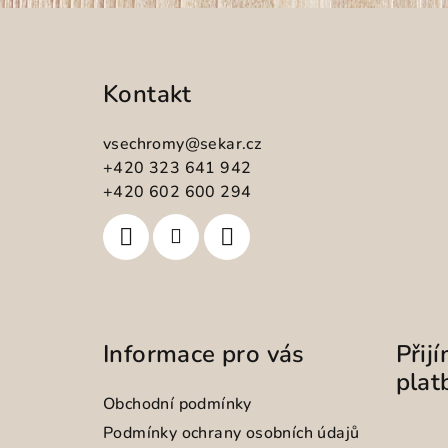
Z
á
Kontakt
p
a
vsechromy
@
sekar.cz
t
+420 323 641 942
+420 602 600 294
í
Informace pro vás
Přij
plat
Obchodní podmínky
Podmínky ochrany osobních údajů