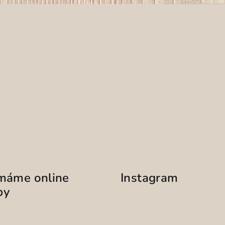
ímáme online
Instagram
by