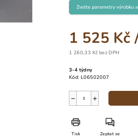
Zvolte parametry výrobku a
1 525 Kč
1 260,33 Kč
bez DPH
Měrná
cena:
3-4 týdny
Kód:
L06502007
−
+
Tisk
Zeptat se