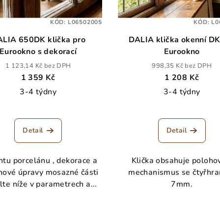
KÓD:
L06502005
KÓD:
L0
IA 650DK klička pro
DALIA klička okenní DK
Eurookno s dekorací
Eurookno
1 123,14 Kč bez DPH
998,35 Kč bez DPH
1 359 Kč
1 208 Kč
3-4 týdny
3-4 týdny
Detail
Detail
ntu porcelánu , dekorace a
Klička obsahuje poloho
hové úpravy mosazné části
mechanismus se čtyřhr
olte níže v parametrech a...
7mm.