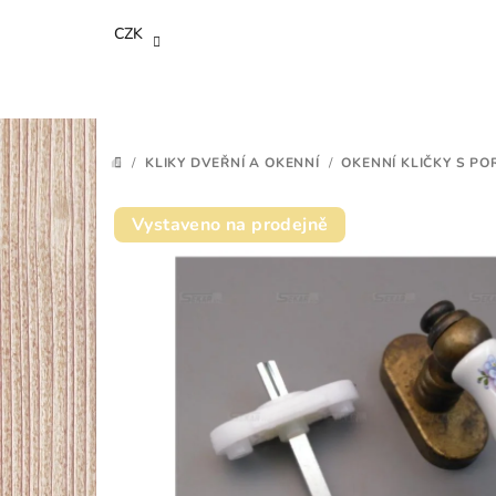
Přejít
CZK
na
obsah
/
KLIKY DVEŘNÍ A OKENNÍ
/
OKENNÍ KLIČKY S P
DOMŮ
Vystaveno na prodejně