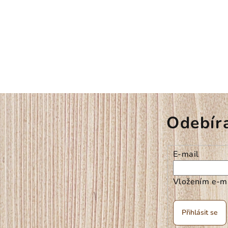
Odebír
E-mail
Vložením e-ma
Přihlásit se