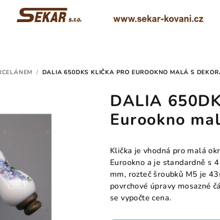
ORCELÁNEM
/
DALIA 650DKS KLIČKA PRO EUROOKNO MALÁ S DEKOR
DALIA 650DKS
Eurookno mal
Klička je vhodná pro malá o
Eurookno a je standardně s
mm, rozteč šroubků M5 je 43
povrchové úpravy mosazné čás
se vypočte cena.