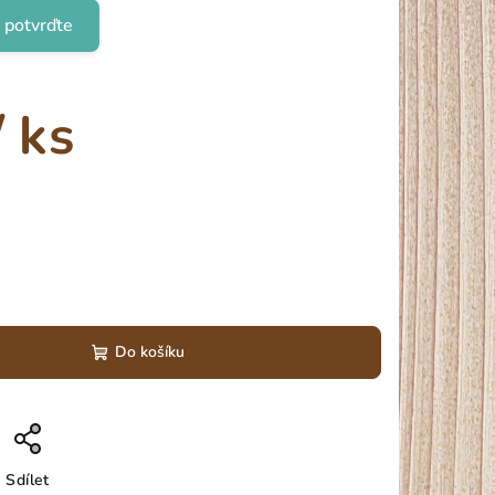
 potvrďte
/ ks
Do košíku
Sdílet