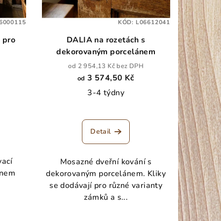
6000115
KÓD:
L06612041
 pro
DALIA na rozetách s
dekorovaným porcelánem
od 2 954,13 Kč bez DPH
3 574,50 Kč
od
3-4 týdny
Detail
vací
Mosazné dveřní kování s
anem
dekorovaným porcelánem. Kliky
se dodávají pro různé varianty
zámků a s...