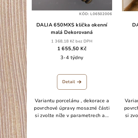
KÓD:
L06502006
DALIA 650MXS klička okenní
DAL
malá Dekorovaná
1 368,18 Kč bez DPH
1 655,50 Kč
3-4 týdny
Detail
Variantu porcelánu , dekorace a
Varia
povrchové úpravy mosazné části
povrc
si zvolte níže v parametrech a...
si zv