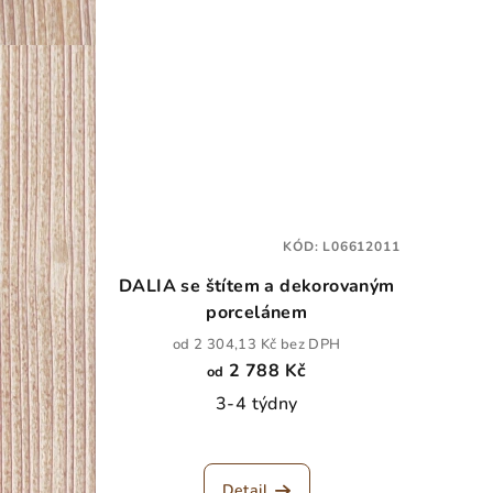
KÓD:
L06612011
DALIA se štítem a dekorovaným
porcelánem
od 2 304,13 Kč bez DPH
2 788 Kč
od
3-4 týdny
Detail