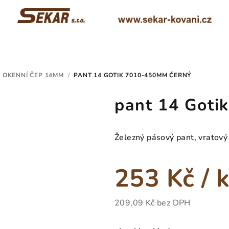
A OKENNÍ ČEP 14MM
/
PANT 14 GOTIK 7010-450MM ČERNÝ
pant 14 Goti
Železný pásový pant, vratový
253 Kč
/ 
209,09 Kč bez DPH
Měrná
cena: