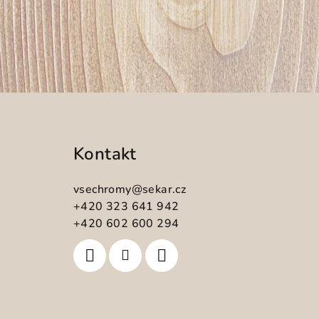
Z
á
Kontakt
p
a
vsechromy
@
sekar.cz
t
+420 323 641 942
+420 602 600 294
í