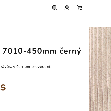
Hledat
Přihlášení
Nákupní
košík
k 7010-450mm černý
 závěs, v černém provedení.
ks