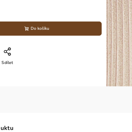
Do košíku
Sdílet
duktu