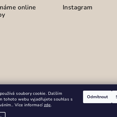
ímáme online
Instagram
by
Sledovat na Instag
používá soubory cookie. Dalším
Odmítnout
m tohoto webu vyjadřujete souhlas s
íváním.. Více informací
zde
.