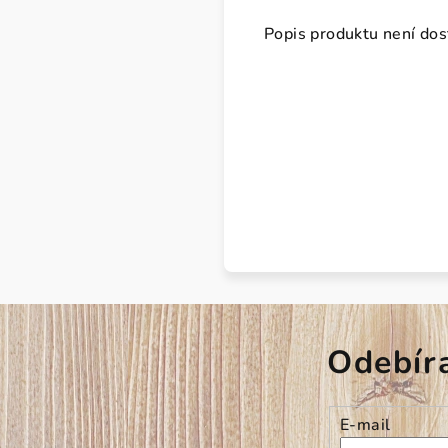
Popis produktu není do
Odebír
E-mail