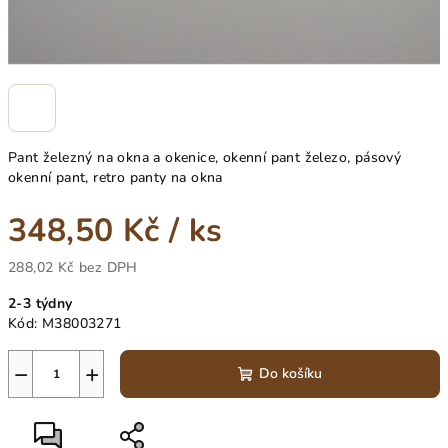
Pant železný na okna a okenice, okenní pant železo, pásový
okenní pant, retro panty na okna
348,50 Kč
/ ks
288,02 Kč bez DPH
Měrná
2-3 týdny
cena:
Kód:
M38003271
−
+
Do košíku