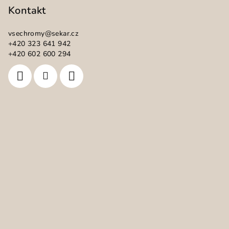
p
Kontakt
a
vsechromy
@
sekar.cz
t
+420 323 641 942
í
+420 602 600 294