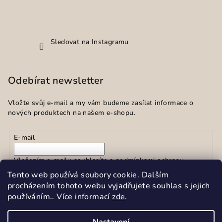
Sledovat na Instagramu
Odebírat newsletter
Vložte svůj e-mail a my vám budeme zasílat informace o
nových produktech na našem e-shopu.
E-mail
Vložením e-mailu souhlasíte s
podmínkami ochrany
osobních údajů
Tento web používá soubory cookie. Dalším
procházením tohoto webu vyjadřujete souhlas s jejich
používáním.. Více informací
zde
.
Přihlásit se