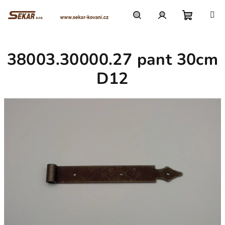
Přejít
na
obsah
Nákupn
Hledat
Přihlášení
38003.30000.27 pant 30cm
košík
D12