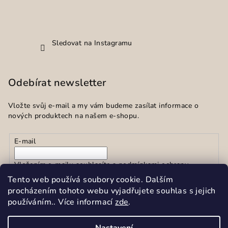
Sledovat na Instagramu
Odebírat newsletter
Vložte svůj e-mail a my vám budeme zasílat informace o
nových produktech na našem e-shopu.
E-mail
Vložením e-mailu souhlasíte s
podmínkami ochrany
osobních údajů
Tento web používá soubory cookie. Dalším
procházením tohoto webu vyjadřujete souhlas s jejich
používáním.. Více informací
zde
.
Přihlásit se