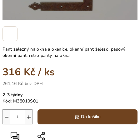
Pant železný na okna a okenice, okenní pant železo, pásový
okenní pant, retro panty na okna
316 Kč
/ ks
261,16 Kč bez DPH
Měrná
2-3 týdny
cena:
Kód:
M38010S01
−
+
Do košíku