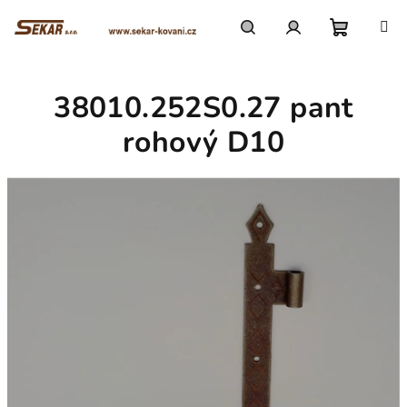
Přejít
na
obsah
Nákupn
Hledat
Přihlášení
38010.252S0.27 pant
košík
rohový D10