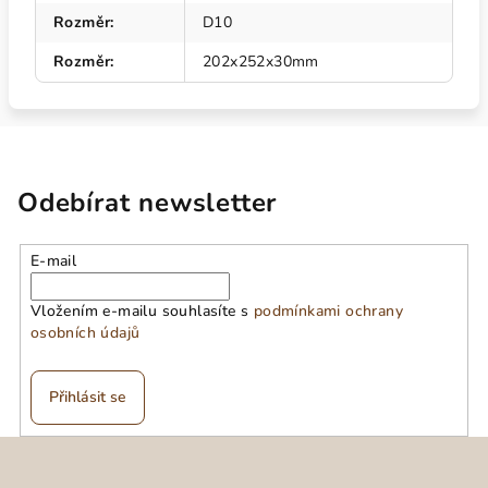
Rozměr
:
D10
Rozměr
:
202x252x30mm
Odebírat newsletter
E-mail
Vložením e-mailu souhlasíte s
podmínkami ochrany
osobních údajů
Přihlásit se
Z
á