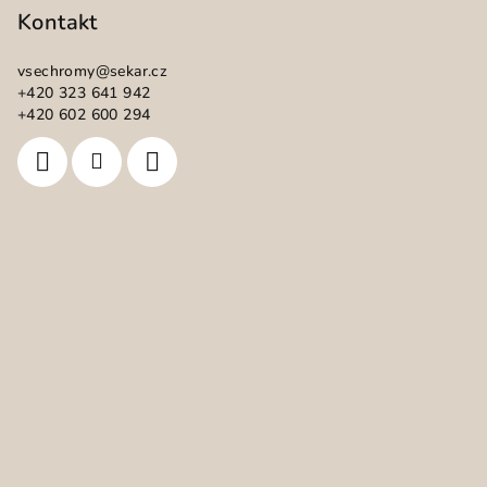
p
Kontakt
a
vsechromy
@
sekar.cz
t
+420 323 641 942
í
+420 602 600 294