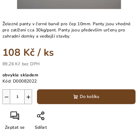
Železné panty v černé barvě pro čep 10mm. Panty jsou vhodné
pro zatížení cca 30kg/pant. Panty jsou především určeny pro
zahradní domky a vedlejší stavby.
108 Kč
/ ks
89,26 Kč bez DPH
Měrná
obvykle skladem
cena:
Kód:
D00082022
−
+
Do košíku
Zeptat se
Sdílet