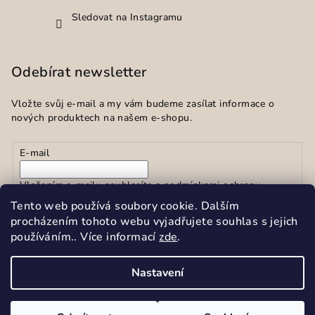
Sledovat na Instagramu
Odebírat newsletter
Vložte svůj e-mail a my vám budeme zasílat informace o
nových produktech na našem e-shopu.
E-mail
Vložením e-mailu souhlasíte s
podmínkami ochrany
osobních údajů
Tento web používá soubory cookie. Dalším
procházením tohoto webu vyjadřujete souhlas s jejich
používáním.. Více informací
zde
.
Přihlásit se
Nastavení
Copyright 2026
Sekar spol.s r.o.
. Všechna práva vyhrazena.
Upravit nastavení cookies