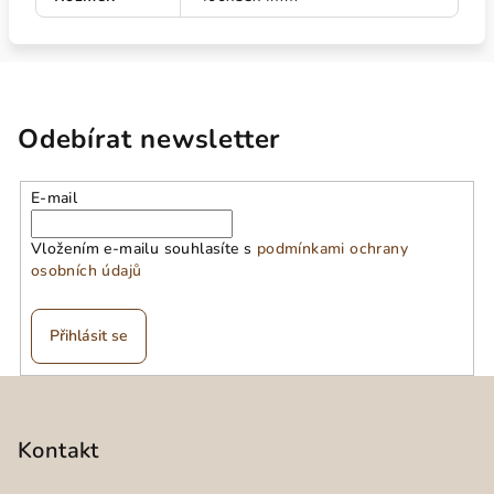
Odebírat newsletter
E-mail
Vložením e-mailu souhlasíte s
podmínkami ochrany
osobních údajů
Přihlásit se
Z
á
p
Kontakt
a