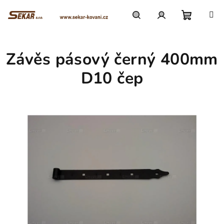
Přejít
na
obsah
Nákupn
Hledat
Přihlášení
Závěs pásový černý 400mm
košík
D10 čep