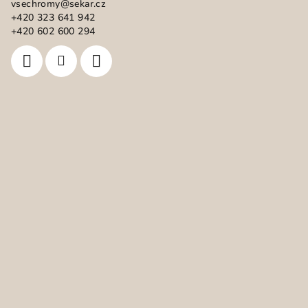
vsechromy
@
sekar.cz
t
+420 323 641 942
í
+420 602 600 294