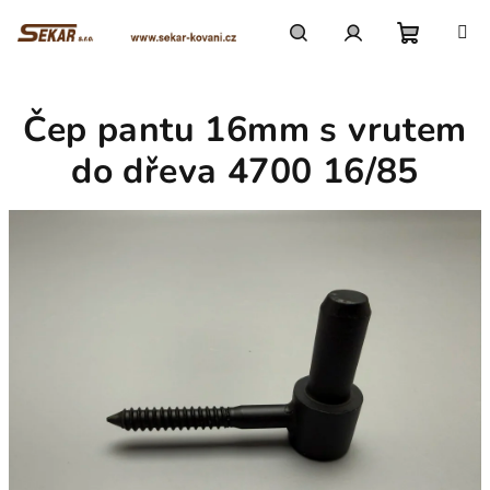
Přejít
na
obsah
Nákupn
Hledat
Přihlášení
Čep pantu 16mm s vrutem
košík
do dřeva 4700 16/85