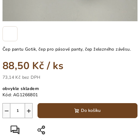
Čep pantu Gotik, čep pro pásové panty, čep železného závěsu.
88,50 Kč
/ ks
73,14 Kč bez DPH
Měrná
obvykle skladem
cena:
Kód:
AG1266801
−
+
Do košíku