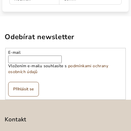
Odebírat newsletter
E-mail
Vložením e-mailu souhlasíte s
podmínkami ochrany
osobních údajů
Přihlásit se
Z
á
p
Kontakt
a