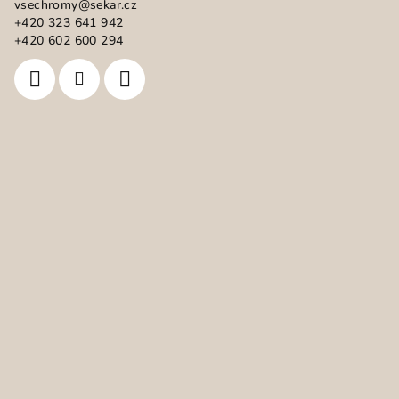
vsechromy
@
sekar.cz
t
+420 323 641 942
í
+420 602 600 294