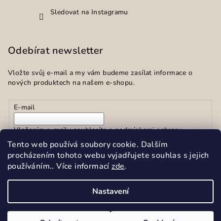
Sledovat na Instagramu
Odebírat newsletter
Vložte svůj e-mail a my vám budeme zasílat informace o
nových produktech na našem e-shopu.
E-mail
Vložením e-mailu souhlasíte s
podmínkami ochrany
osobních údajů
Tento web používá soubory cookie. Dalším
procházením tohoto webu vyjadřujete souhlas s jejich
používáním.. Více informací
zde
.
Přihlásit se
Nastavení
Copyright 2026
Sekar spol.s r.o.
. Všechna práva vyhrazena.
Upravit nastavení cookies