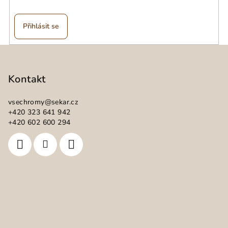
Přihlásit se
Z
á
p
Kontakt
a
vsechromy
@
sekar.cz
t
+420 323 641 942
í
+420 602 600 294