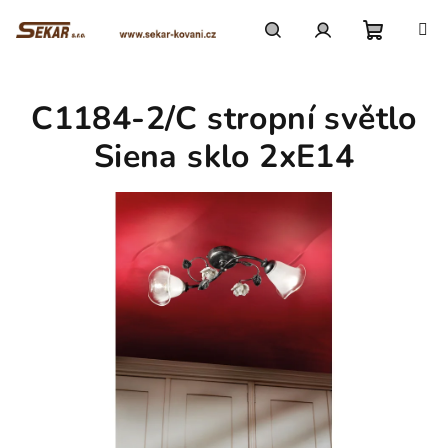
Přejít
na
obsah
Nákupn
Hledat
Přihlášení
C1184-2/C stropní světlo
košík
Siena sklo 2xE14