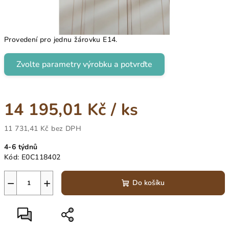
Provedení pro jednu žárovku E14.
Zvolte parametry výrobku a potvrďte
14 195,01 Kč
/ ks
11 731,41 Kč
bez DPH
Měrná
4-6 týdnů
cena:
Kód:
E0C118402
−
+
Do košíku