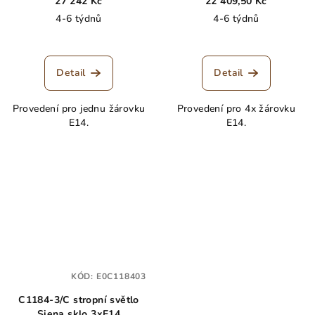
27 242 Kč
22 409,50 Kč
4-6 týdnů
4-6 týdnů
Detail
Detail
Provedení pro jednu žárovku
Provedení pro 4x žárovku
E14.
E14.
KÓD:
E0C118403
C1184-3/C stropní světlo
Siena sklo 3xE14