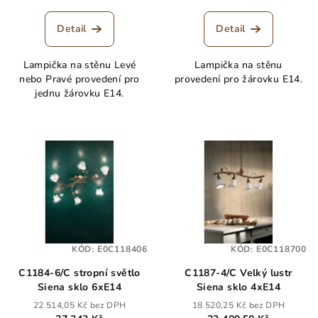
Detail
Detail
Lampička na stěnu Levé
Lampička na stěnu
nebo Pravé provedení pro
provedení pro žárovku E14.
jednu žárovku E14.
KÓD:
E0C118406
KÓD:
E0C118700
C1184-6/C stropní světlo
C1187-4/C Velký lustr
Siena sklo 6xE14
Siena sklo 4xE14
22 514,05 Kč bez DPH
18 520,25 Kč bez DPH