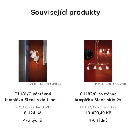
Související produkty
KÓD:
E0C118100
KÓD:
E0C118200
C1181/C nástěnná
C1182/C nástěnná
lampička Siena sklo L nebo
lampička Siena sklo 2x
P
6 714,05 Kč bez DPH
11 107,02 Kč bez DPH
8 124 Kč
13 439,49 Kč
4-6 týdnů
4-6 týdnů