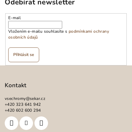
Odebírat newsletter
E-mail
Vložením e-mailu souhlasíte s
podmínkami ochrany
osobních údajů
Přihlásit se
Z
á
p
Kontakt
a
vsechromy
@
sekar.cz
t
+420 323 641 942
í
+420 602 600 294