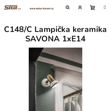
Přejít
na
obsah
Nákupn
Hledat
Přihlášení
C148/C Lampička keramika
košík
SAVONA 1xE14