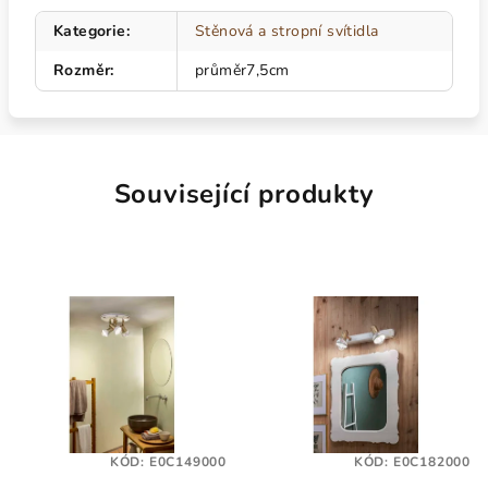
Kategorie
:
Stěnová a stropní svítidla
Rozměr
:
průměr7,5cm
Související produkty
KÓD:
E0C149000
KÓD:
E0C182000