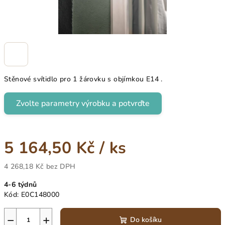
Stěnové svítidlo pro 1 žárovku s objímkou E14 .
Zvolte parametry výrobku a potvrďte
5 164,50 Kč
/ ks
4 268,18 Kč
bez DPH
Měrná
4-6 týdnů
cena:
Kód:
E0C148000
−
+
Do košíku