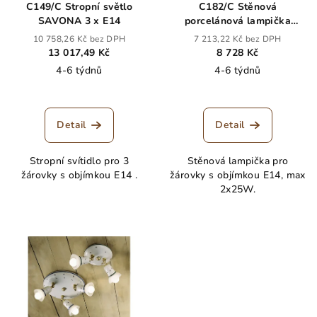
C149/C Stropní světlo
C182/C Stěnová
SAVONA 3 x E14
porcelánová lampička
dvojitá SAVONA
10 758,26 Kč bez DPH
7 213,22 Kč bez DPH
13 017,49 Kč
8 728 Kč
4-6 týdnů
4-6 týdnů
Detail
Detail
Stropní svítidlo pro 3
Stěnová lampička pro
žárovky s objímkou E14 .
žárovky s objímkou E14, max
2x25W.