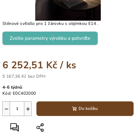
Stěnové svítidlo pro 1 žárovku s objímkou E14 .
Zvolte parametry výrobku a potvrďte
6 252,51 Kč
/ ks
5 167,36 Kč
bez DPH
Měrná
4-6 týdnů
cena:
Kód:
E0C402000
−
+
Do košíku