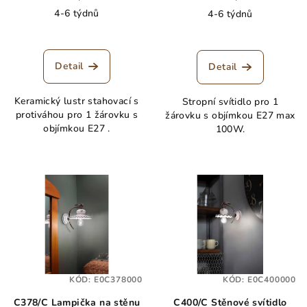
4-6 týdnů
4-6 týdnů
Detail
Detail
Keramický lustr stahovací s
Stropní svítidlo pro 1
protiváhou pro 1 žárovku s
žárovku s objímkou E27 max
objímkou E27 .
100W.
KÓD:
E0C378000
KÓD:
E0C400000
C378/C Lampička na stěnu
C400/C Stěnové svítidlo