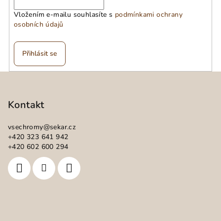
Vložením e-mailu souhlasíte s
podmínkami ochrany
osobních údajů
Přihlásit se
Z
á
p
Kontakt
a
vsechromy
@
sekar.cz
t
+420 323 641 942
í
+420 602 600 294