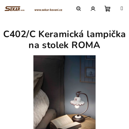
Přejít
na
obsah
Nákupn
Hledat
Přihlášení
C402/C Keramická lampička
košík
na stolek ROMA