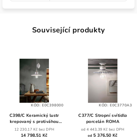
Související produkty
KÓD:
E0C398000
KÓD:
E0C3770A3
C398/C Keramický lustr
C377/C Stropní svítidlo
krepovaný s protiváhou
porcelán ROMA
ROMA
12 230,17 Kč bez DPH
od 4 443,39 Kč bez DPH
14 798,51 Kč
5 376,50 Kč
od