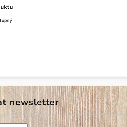
duktu
stupný
at newsletter