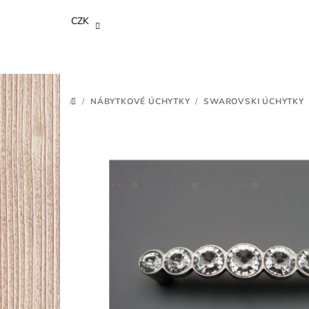
Přejít
CZK
na
obsah
/
NÁBYTKOVÉ ÚCHYTKY
/
SWAROVSKI ÚCHYTKY
DOMŮ