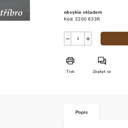
Měrná
cena:
obvykle skladem
Kód:
3200 633R
−
+
Tisk
Zeptat se
Popis