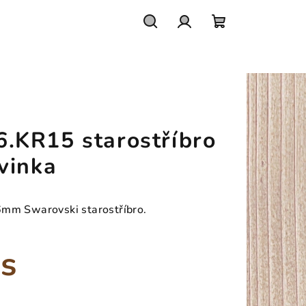
Hledat
Přihlášení
Nákupní
košík
KR15 starostříbro
vinka
6mm Swarovski starostříbro.
ks