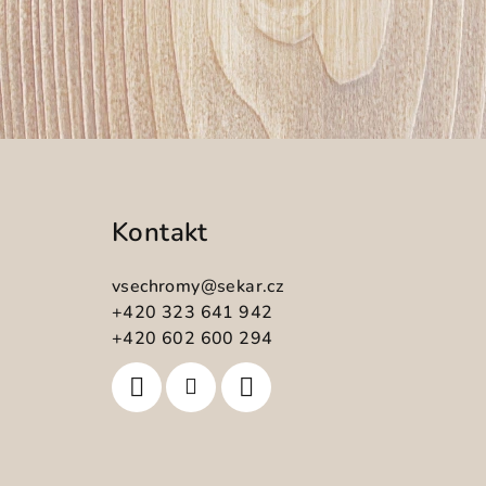
Z
á
Kontakt
p
a
vsechromy
@
sekar.cz
t
+420 323 641 942
+420 602 600 294
í