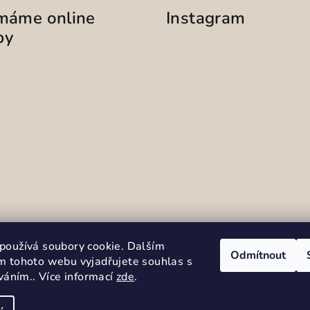
ímáme online
Instagram
by
Sledovat na Instag
používá soubory cookie. Dalším
Odmítnout
m tohoto webu vyjadřujete souhlas s
íváním.. Více informací
zde
.