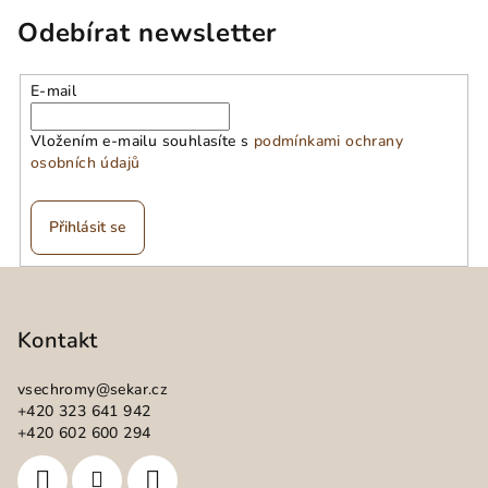
Odebírat newsletter
E-mail
Vložením e-mailu souhlasíte s
podmínkami ochrany
osobních údajů
Přihlásit se
Z
á
p
Kontakt
a
vsechromy
@
sekar.cz
t
+420 323 641 942
í
+420 602 600 294