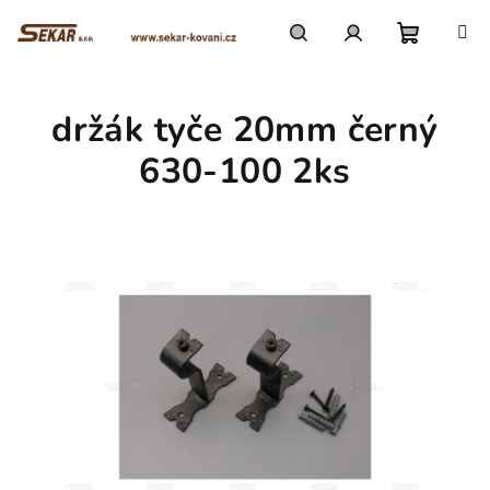
Přejít
na
obsah
Nákupn
Hledat
Přihlášení
držák tyče 20mm černý
košík
630-100 2ks