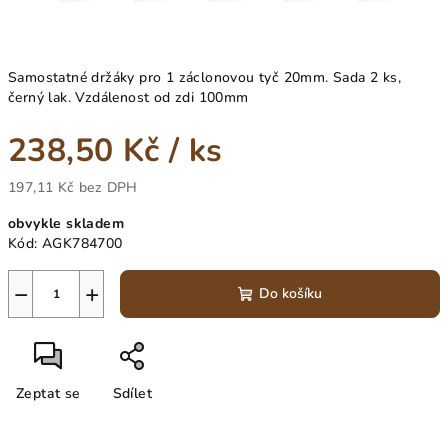
Samostatné držáky pro 1 záclonovou tyč 20mm. Sada 2 ks,
černý lak. Vzdálenost od zdi 100mm
238,50 Kč
/ ks
197,11 Kč bez DPH
Měrná
obvykle skladem
cena:
Kód:
AGK784700
−
+
Do košíku
Zeptat se
Sdílet