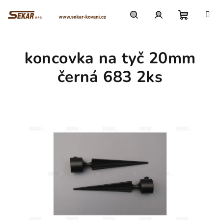
Přejít
na
obsah
Nákupn
Hledat
Přihlášení
koncovka na tyč 20mm
košík
černá 683 2ks