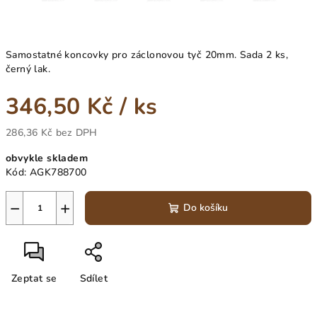
Samostatné koncovky pro záclonovou tyč 20mm. Sada 2 ks,
černý lak.
346,50 Kč
/ ks
286,36 Kč bez DPH
Měrná
obvykle skladem
cena:
Kód:
AGK788700
−
+
Do košíku
Zeptat se
Sdílet