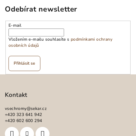
Odebírat newsletter
E-mail
Vložením e-mailu souhlasíte s
podmínkami ochrany
osobních údajů
Přihlásit se
Z
á
p
Kontakt
a
vsechromy
@
sekar.cz
t
+420 323 641 942
í
+420 602 600 294