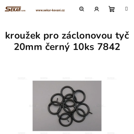
Přejít
na
obsah
Nákupn
Hledat
Přihlášení
kroužek pro záclonovou tyč
košík
20mm černý 10ks 7842