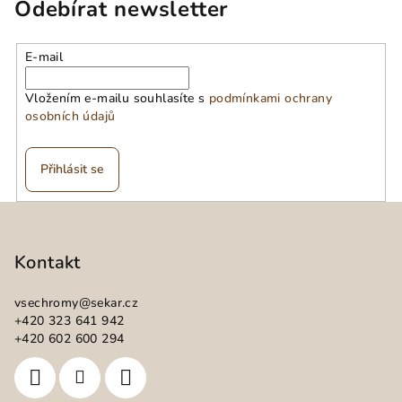
Odebírat newsletter
E-mail
Vložením e-mailu souhlasíte s
podmínkami ochrany
osobních údajů
Přihlásit se
Z
á
p
Kontakt
a
vsechromy
@
sekar.cz
t
+420 323 641 942
í
+420 602 600 294