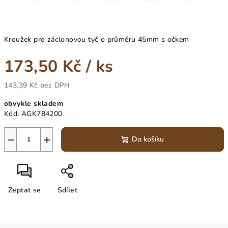
Kroužek pro záclonovou tyč o průměru 45mm s očkem
173,50 Kč
/ ks
143,39 Kč bez DPH
Měrná
obvykle skladem
cena:
Kód:
AGK784200
−
+
Do košíku
Zeptat se
Sdílet