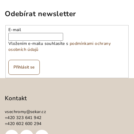
Odebírat newsletter
E-mail
Vložením e-mailu souhlasíte s
podmínkami ochrany
osobních údajů
Přihlásit se
Z
á
p
Kontakt
a
vsechromy
@
sekar.cz
t
+420 323 641 942
í
+420 602 600 294