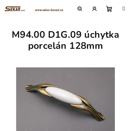
Přejít
na
obsah
Nákupn
Hledat
Přihlášení
M94.00 D1G.09 úchytka
košík
porcelán 128mm