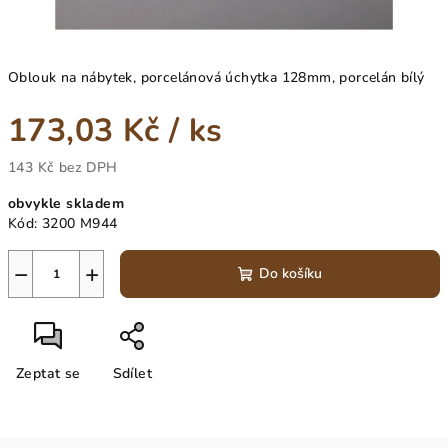
Oblouk na nábytek, porcelánová úchytka 128mm, porcelán bílý
173,03 Kč
/ ks
143 Kč bez DPH
Měrná
obvykle skladem
cena:
Kód:
3200 M944
−
+
Do košíku
Zeptat se
Sdílet