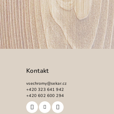
Z
á
Kontakt
p
a
vsechromy
@
sekar.cz
t
+420 323 641 942
+420 602 600 294
í