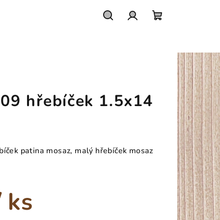
Hledat
Přihlášení
Nákupní
košík
09 hřebíček 1.5x14
bíček patina mosaz, malý hřebíček mosaz
/ ks