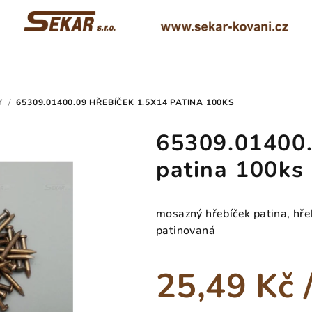
Y
/
65309.01400.09 HŘEBÍČEK 1.5X14 PATINA 100KS
65309.01400.
patina 100ks
mosazný hřebíček patina, hře
patinovaná
25,49 Kč