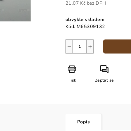
21,07 Kč bez DPH
Měrná
cena:
obvykle skladem
Kód:
M65309132
−
+
Tisk
Zeptat se
Popis