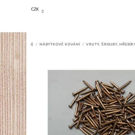
Přejít
CZK
na
obsah
/
NÁBYTKOVÉ KOVÁNÍ
/
VRUTY, ŠROUBY, HŘEBÍK
DOMŮ