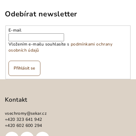
Odebírat newsletter
E-mail
Vložením e-mailu souhlasíte s
podmínkami ochrany
osobních údajů
Přihlásit se
Z
á
p
Kontakt
a
vsechromy
@
sekar.cz
t
+420 323 641 942
í
+420 602 600 294