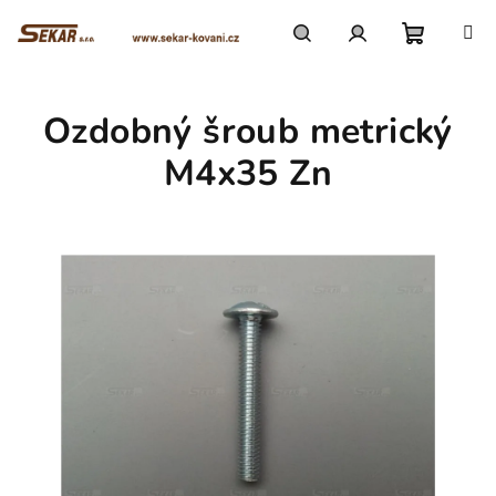
Přejít
na
obsah
Nákupn
Hledat
Přihlášení
Ozdobný šroub metrický
košík
M4x35 Zn