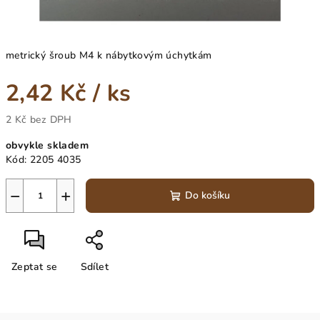
metrický šroub M4 k nábytkovým úchytkám
2,42 Kč
/ ks
2 Kč bez DPH
Měrná
obvykle skladem
cena:
Kód:
2205 4035
−
+
Do košíku
Zeptat se
Sdílet