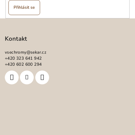
Přihlásit se
Z
á
p
Kontakt
a
vsechromy
@
sekar.cz
t
+420 323 641 942
í
+420 602 600 294