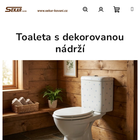
Přejít
na
obsah
Nákupn
Hledat
Přihlášení
Toaleta s dekorovanou
košík
nádrží