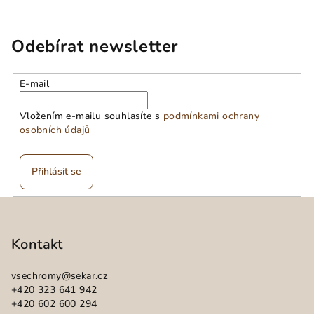
Odebírat newsletter
E-mail
Vložením e-mailu souhlasíte s
podmínkami ochrany
osobních údajů
Přihlásit se
Z
á
p
Kontakt
a
vsechromy
@
sekar.cz
t
+420 323 641 942
í
+420 602 600 294