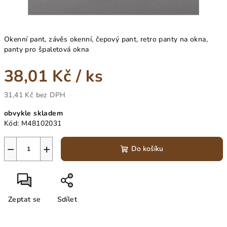
Okenní pant, závěs okenní, čepový pant, retro panty na okna,
panty pro špaletová okna
38,01 Kč
/ ks
31,41 Kč bez DPH
Měrná
obvykle skladem
cena:
Kód:
M48102031
−
+
Do košíku
Zeptat se
Sdílet