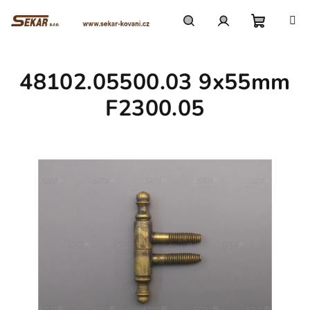
Přejít
na
obsah
Nákupn
Hledat
Přihlášení
48102.05500.03 9x55mm
košík
F2300.05