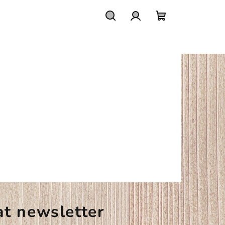
Hledat
Přihlášení
Nákupní
košík
at newsletter