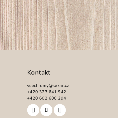
Z
á
Kontakt
p
a
vsechromy
@
sekar.cz
t
+420 323 641 942
+420 602 600 294
í