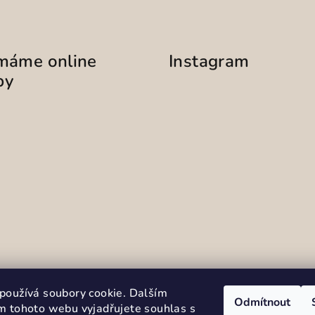
ímáme online
Instagram
by
Sledovat na Instag
používá soubory cookie. Dalším
Odmítnout
m tohoto webu vyjadřujete souhlas s